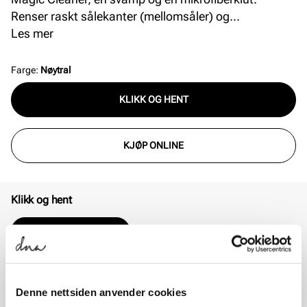
Renser raskt sålekanter (mellomsåler) og
overmaterialer, inkludert skinn, syntet, tekstil og
Les mer
blandingsmaterialer. Dette settet er et perfekt tilbehør
til alle sneakers. Vannbasert og 98% nedbrytbar.
Farge
:
Nøytral
KLIKK OG HENT
KJØP ONLINE
Klikk og hent
VELG DIN BUTIKK
Tilgjengelig i 34 butikker
Online
På lager
Denne nettsiden anvender cookies
Hjemlevering 3 - 7 dager