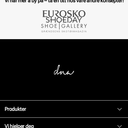
Vi har mer å by på – ta en titt hos våre andre konsepter!
Produkter
Dame
Vi hjelper deg