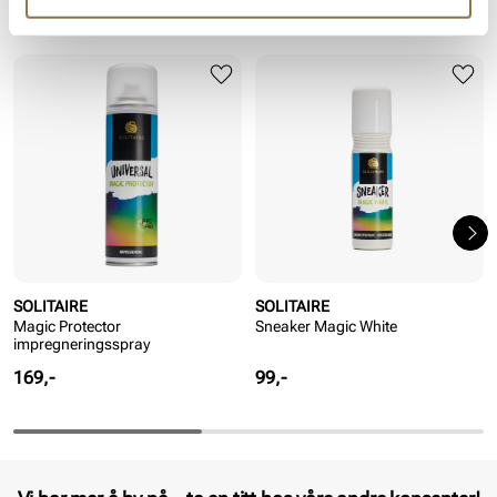
Kanskje du også liker
SOLITAIRE
SOLITAIRE
Magic Protector
Sneaker Magic White
impregneringsspray
Pris
Pris
169,-
99,-