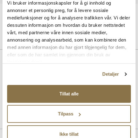
Vi bruker informasjonskapsler for å gi innhold og
annonser et personlig preg, for å levere sosiale
30 dagers åpent kjøp
mediefunksjoner og for å analysere trafikken vår. Vi deler
Klikk og hent innen 30 minutter
dessuten informasjon om hvordan du bruker nettstedet
Hjemlevering 3-7 dager
vårt, med partnerne våre innen sosiale medier,
Gratis retur i butikk
annonsering og analysearbeid, som kan kombinere den
med annen informasjon du har gjort tilgjengelig for dem,
eller som de har samlet inn gjennom din bruk av
BESKRIVELSE
tjenestene deres.
Rengjøringssett som inneholder en flaske Sneaker Magic Cleaner,
Detaljer
en svamp og en mikrofiberklut. Renser raskt sålekanter
(mellomsåler) og overmaterialer, inkludert skinn, syntet, tekstil og
blandingsmaterialer. Dette settet er et perfekt tilbehør til alle
Tillat alle
sneakers. Vannbasert og 98% nedbrytbar.
Art. nr.
97643001
Tilpass
Lev. art. nr
2023
Ikke tillat