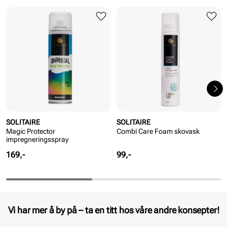
SOLITAIRE
SOLITAIRE
Magic Protector
Combi Care Foam skovask
impregneringsspray
Pris
Pris
169,-
99,-
Vi har mer å by på – ta en titt hos våre andre konsepter!