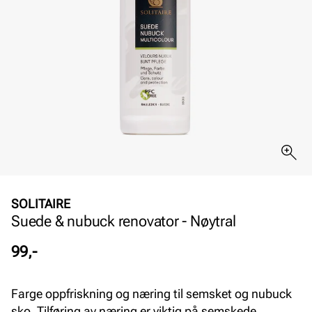
SOLITAIRE
Suede & nubuck renovator - Nøytral
Pris
99,-
Farge oppfriskning og næring til semsket og nubuck
sko. Tilføring av næring er viktig på semskede