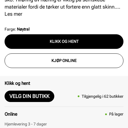
materialer fordi de tørker ut fortere enn glatt skinn.
Opprettholdelse av pusteevnen til materialet;
Les mer
anbefales for sko og klær med TEX-membraner.
Farge
:
Nøytral
KLIKK OG HENT
KJØP ONLINE
Klikk og hent
VELG DIN BUTIKK
Tilgjengelig i 62 butikker
Online
På lager
Hjemlevering 3 - 7 dager