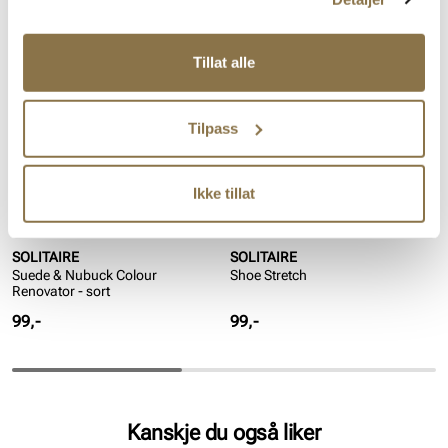
Lignende produkter
Tillat alle
Tilpass
Ikke tillat
SOLITAIRE
SOLITAIRE
Suede & Nubuck Colour
Shoe Stretch
Renovator - sort
Pris
Pris
99,-
99,-
Kanskje du også liker