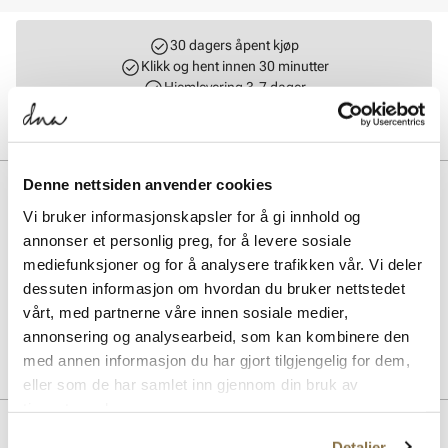
30 dagers åpent kjøp
Klikk og hent innen 30 minutter
Hjemlevering 3-7 dager
Gratis retur i butikk
Denne nettsiden anvender cookies
BESKRIVELSE
Vi bruker informasjonskapsler for å gi innhold og
Farge oppfriskning og næring til semsket og nubuck sko. Tilføring av
annonser et personlig preg, for å levere sosiale
næring er viktig på semskede materialer fordi de tørker ut fortere enn
mediefunksjoner og for å analysere trafikken vår. Vi deler
glatt skinn. Opprettholdelse av pusteevnen til materialet; anbefales
for sko og klær med TEX-membraner.
dessuten informasjon om hvordan du bruker nettstedet
vårt, med partnerne våre innen sosiale medier,
annonsering og analysearbeid, som kan kombinere den
Art. nr.
97443002
med annen informasjon du har gjort tilgjengelig for dem,
Lev. art. nr
2011
eller som de har samlet inn gjennom din bruk av
tjenestene deres.
Detaljer