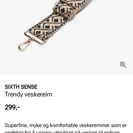
SIXTH SENSE
Trendy veskereim
Pris
299,-
Superfine, myke og komfortable veskeremmer som er
perfekte for å variere uttrykket på vesken til enhver