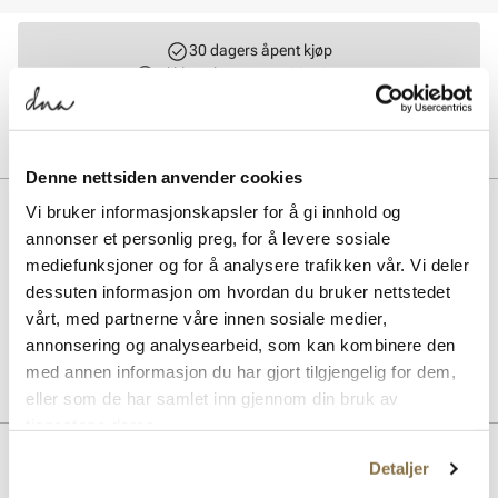
30 dagers åpent kjøp
Klikk og hent innen 30 minutter
Hjemlevering 3-7 dager
Gratis retur i butikk
Denne nettsiden anvender cookies
BESKRIVELSE
Vi bruker informasjonskapsler for å gi innhold og
annonser et personlig preg, for å levere sosiale
Superfine, myke og komfortable veskeremmer som er perfekte for å
mediefunksjoner og for å analysere trafikken vår. Vi deler
variere uttrykket på vesken til enhver anledning. Remmene i fine
dessuten informasjon om hvordan du bruker nettstedet
farger har en bredde på 5 cm, er justerbare og har detaljer i gull.
vårt, med partnerne våre innen sosiale medier,
annonsering og analysearbeid, som kan kombinere den
Art. nr.
94953402
med annen informasjon du har gjort tilgjengelig for dem,
Lev. art. nr
8999
eller som de har samlet inn gjennom din bruk av
tjenestene deres.
Detaljer
Lignende produkter