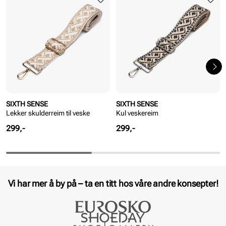
SIXTH SENSE
SIXTH SENSE
Lekker skulderreim til veske
Kul veskereim
Pris
Pris
299,-
299,-
Vi har mer å by på – ta en titt hos våre andre konsepter!