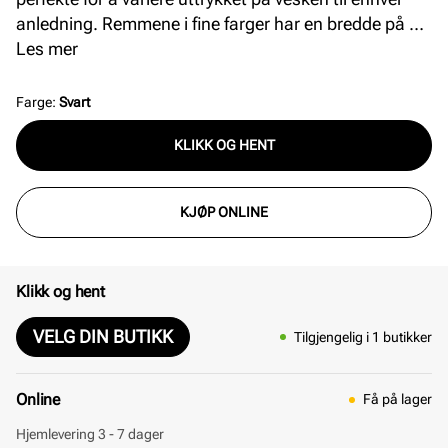
anledning. Remmene i fine farger har en bredde på 5
Les mer
cm, er justerbare og har detaljer i gull.
Farge
:
Svart
KLIKK OG HENT
KJØP ONLINE
Klikk og hent
VELG DIN BUTIKK
Tilgjengelig i 1 butikker
Online
Få på lager
Hjemlevering 3 - 7 dager