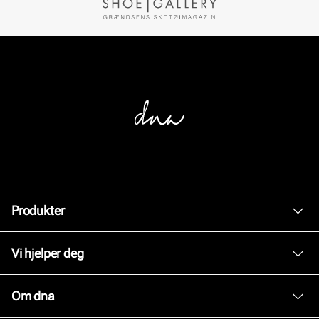
Produkter
Dame
Vi hjelper deg
Herre
Kundeservice
Om dna
Tilbehør
Bytte og retur