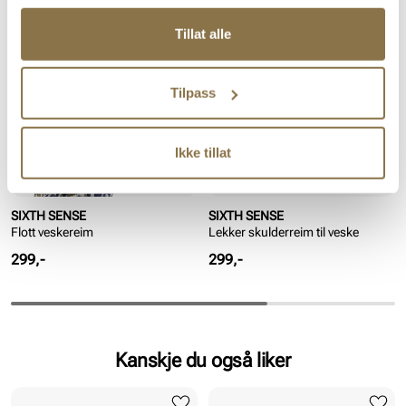
Tillat alle
Tilpass
Ikke tillat
SIXTH SENSE
SIXTH SENSE
Flott veskereim
Lekker skulderreim til veske
Pris
Pris
299,-
299,-
Kanskje du også liker