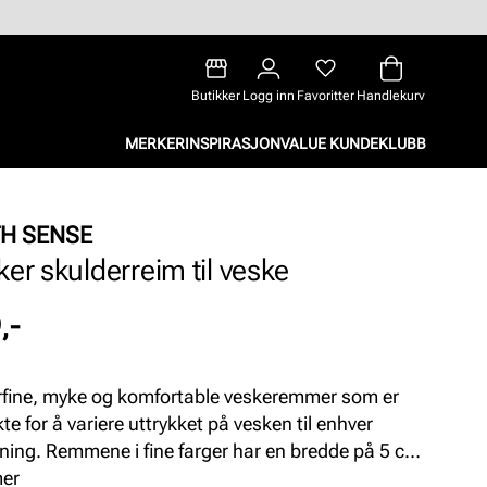
Butikker
Logg inn
Favoritter
Handlekurv
MERKER
INSPIRASJON
VALUE KUNDEKLUBB
TH SENSE
ker skulderreim til veske
,-
fine, myke og komfortable veskeremmer som er
for å variere uttrykket på vesken til enhver
ning. Remmene i fine farger har en bredde på 5 cm,
mer
er justerbare og har detaljer i gull.