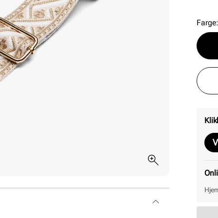
Farge
Klik
V
Onl
Hjem