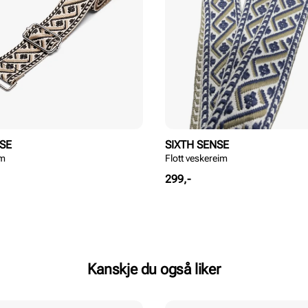
NSE
SIXTH SENSE
im
Flott veskereim
Pris
299,-
Kanskje du også liker