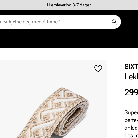
Hjemlevering 3-7 dager
SIX
Lek
Pris
299
Super
perfekte 
anled
Les 