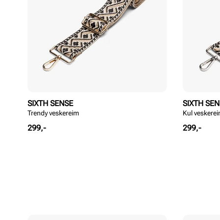
SIXTH SENSE
SIXTH SE
Trendy veskereim
Kul veskere
Pris
Pris
299,-
299,-