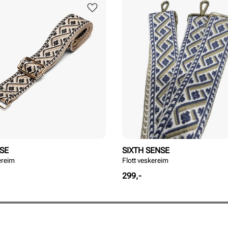
NSE
SIXTH SENSE
ereim
Flott veskereim
Pris
299,-