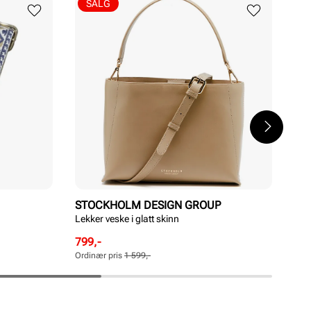
SALG
STOCKHOLM DESIGN GROUP
SI
Lekker veske i glatt skinn
Mini
Rabattert
Ordinær
Rab
Ord
799,-
399
pris
pris
pri
pri
Ordinær pris
1 599,-
Ordi
Pris
Pris
Pri
Pri