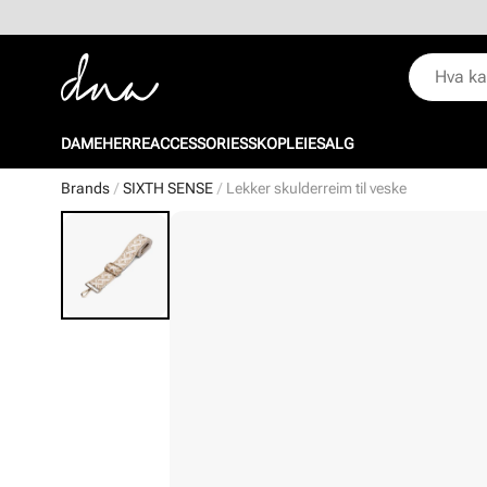
DAME
HERRE
ACCESSORIES
SKOPLEIE
SALG
Brands
SIXTH SENSE
Lekker skulderreim til veske