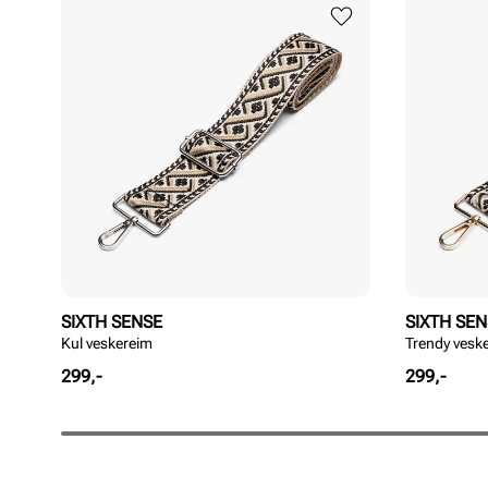
SIXTH SENSE
SIXTH SE
Kul veskereim
Trendy vesk
Pris
Pris
299,-
299,-