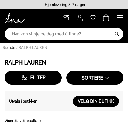
Hjemlevering 3-7 dager
Brands
RALPH LAUREN
RALPH LAUREN
FILTER
SORTERE
VELG DIN BUTIKK
Utvalg i butikker
Viser
5
av
5
resultater