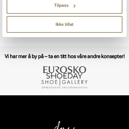
Pris
Tilpass
1 699,-
Ikke tillat
Viser
5
av
5
resultater
Vi har mer å by på – ta en titt hos våre andre konsepter!