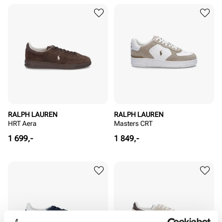
RALPH LAUREN
RALPH LAUREN
HRT Aera
Masters CRT
Pris
Pris
1 699,-
1 849,-