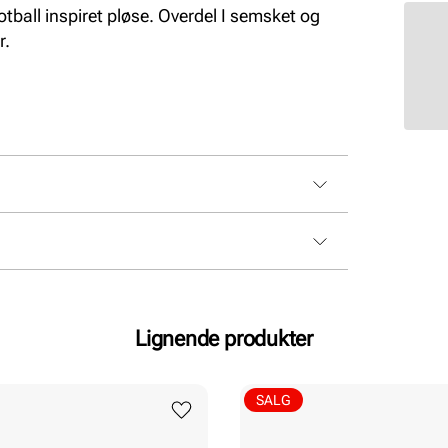
ball inspiret pløse. Overdel I semsket og
r.
skinn
Lignende produkter
SALG