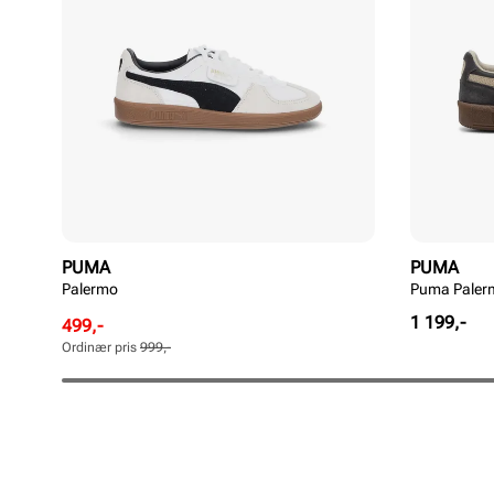
PUMA
PUMA
Palermo
Puma Paler
Pris
1 199,-
Rabattert
Ordinær
499,-
pris
pris
Ordinær pris
999,-
Pris
Pris