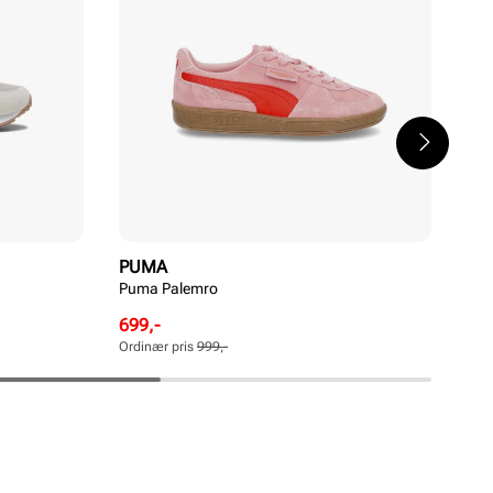
PUMA
AD
Puma Palemro
VL 
Pri
799
Rabattert
Ordinær
699,-
pris
pris
Ordinær pris
999,-
Pris
Pris