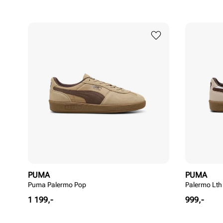
PUMA
PUMA
Puma Palermo Pop
Palermo Lth
Pris
Pris
1 199,-
999,-