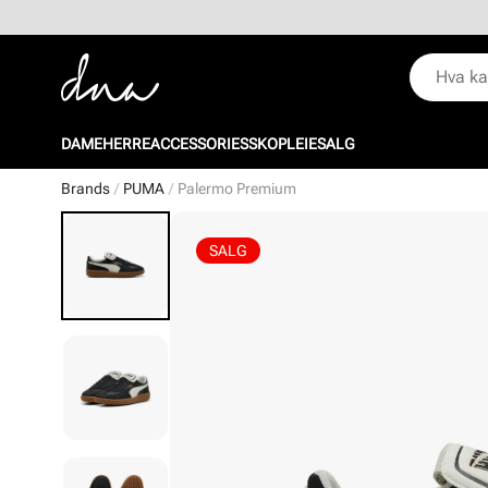
DAME
HERRE
ACCESSORIES
SKOPLEIE
SALG
Brands
PUMA
Palermo Premium
SALG