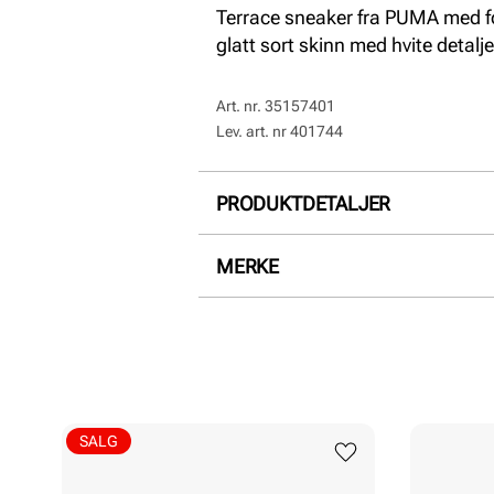
Terrace sneaker fra PUMA med fot
glatt sort skinn med hvite detalje
Art. nr.
35157401
Lev. art. nr
401744
PRODUKTDETALJER
Overdel:
Glatt skinn, Semsket 
MERKE
For:
Skinn, Textil
Såle:
Gummi
SALG