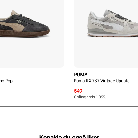
PUMA
mo Pop
Puma RX 737 Vintage Update
Rabattert
Ordinær
549,-
pris
pris
Ordinær pris
1 099,-
Pris
Pris
Kanskje du også liker