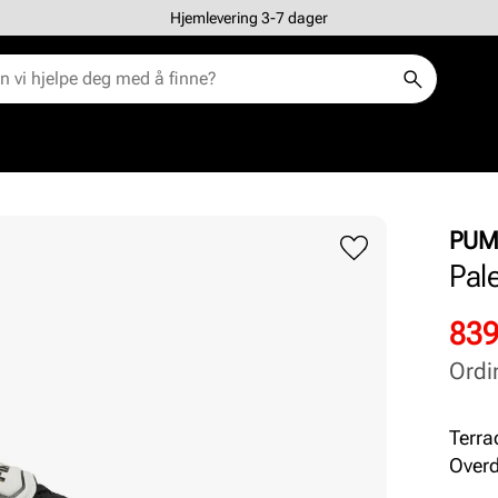
Hjemlevering 3-7 dager
PUM
Pal
Rab
Ord
839
pris
pris
Ordi
Pris
Pris
Terra
Overd