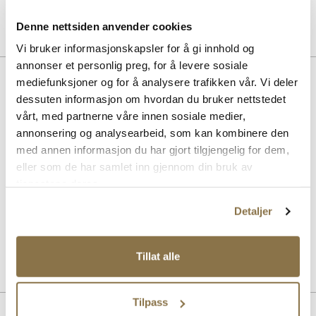
Denne nettsiden anvender cookies
Vi bruker informasjonskapsler for å gi innhold og
annonser et personlig preg, for å levere sosiale
BESKRIVELSE
mediefunksjoner og for å analysere trafikken vår. Vi deler
dessuten informasjon om hvordan du bruker nettstedet
Hyper er en lett og luftig joggesko på en kraftig og stabil yttersåle.
vårt, med partnerne våre innen sosiale medier,
Tekstilmaterialet i overdelen gir en myk og komfortabel passform
annonsering og analysearbeid, som kan kombinere den
som former seg fint til foten. Legg også merke til kontrastdetaljen i
leopard-mønster. Den forlengede, formede og faste hælkappen gjør
med annen informasjon du har gjort tilgjengelig for dem,
at innsteget er forbedret, og skoen er veldig enkel å ta på seg.
eller som de har samlet inn gjennom din bruk av
Yttersålen er laget i EVA Phylon som er et lett, mykt, responsivt og
tjenestene deres.
støtdempende materiale. Gummipartiene under yttersålen gir et
bedre grep og øker slitestyrken. Dette øker både komforten og
Detaljer
funksjonaliteten, og gjør at skoen egner seg til de fleste aktiviteter.
Art. nr.
35957001
Tillat alle
Lev. art. nr
25H1311
Tilpass
PRODUKTDETALJER