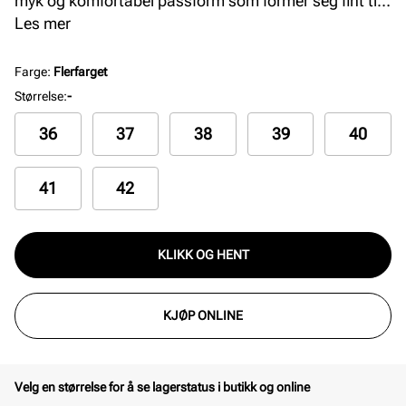
myk og komfortabel passform som former seg fint til
foten. Legg også merke til kontrastdetaljen i leopard-
Les mer
mønster. Den forlengede, formede og faste
hælkappen gjør at innsteget er forbedret, og skoen er
Farge
:
Flerfarget
veldig enkel å ta på seg. Yttersålen er laget i EVA
Størrelse
:
-
Phylon som er et lett, mykt, responsivt og
36
37
38
39
40
støtdempende materiale. Gummipartiene under
yttersålen gir et bedre grep og øker slitestyrken. Dette
øker både komforten og funksjonaliteten, og gjør at
41
42
skoen egner seg til de fleste aktiviteter.
KLIKK OG HENT
KJØP ONLINE
Velg en størrelse for å se lagerstatus i butikk og online