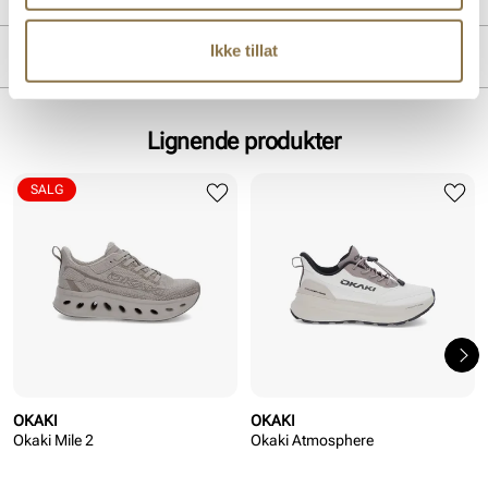
Overdel:
Textil
Ikke tillat
MERKE
For:
Textil
Såle:
EVA såle, Gummi
Lignende produkter
SALG
OKAKI
OKAKI
Okaki Mile 2
Okaki Atmosphere