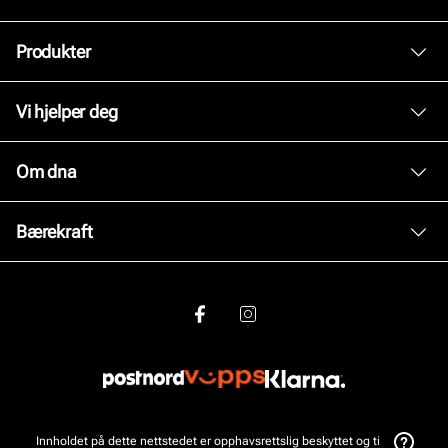
Produkter
Dame
Vi hjelper deg
Herre
Kundeservice
Om dna
Tilbehør
Bytte og retur
Skopleie
Om oss
Bærekraft
Kjøpsbetingelser
Inspirasjon
Personvernerklæring
Vårt arbeid
Våre brands
Brukervilkår for nettstedet
Våre policyer
Jobb hos oss
Viktig å vite om våre produkter
Åpenhetsloven
Bærekraft
Ofte stilte spørsmål
Bærekraftsrapport 2025
Innholdet på dette nettstedet er opphavsrettslig beskyttet og tilhører