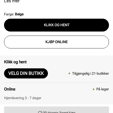
med å holde utstyret organisert og lett tilgjengelig.
Les mer
Farge
:
Beige
KLIKK OG HENT
KJØP ONLINE
Klikk og hent
VELG DIN BUTIKK
Tilgjengelig i 21 butikker
Online
På lager
Hjemlevering 3 - 7 dager
30 dagers åpent kjøp