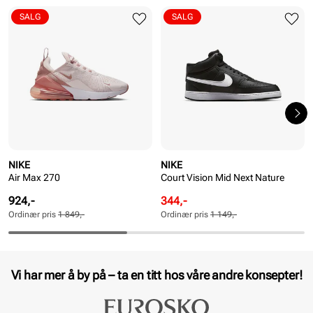
SALG
SALG
NIKE
NIKE
Air Max 270
Court Vision Mid Next Nature
Pris
Ordinær
Rabattert
Ordinær
924,-
344,-
pris
pris
pris
Ordinær pris
1 849,-
Ordinær pris
1 149,-
Pris
Pris
Pris
Vi har mer å by på – ta en titt hos våre andre konsepter!