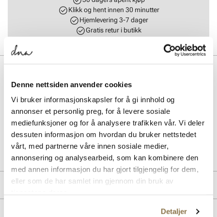
Klikk og hent innen 30 minutter
Hjemlevering 3-7 dager
Gratis retur i butikk
BESKRIVELSE
Denne nettsiden anvender cookies
Nike Heritage Backpack er en romslig sekk, hovedlommen har en
lomme som rommer opptil en 15" laptop. To glidelåslommer for
Vi bruker informasjonskapsler for å gi innhold og
tilbehør hjelper deg med å holde utstyret organisert og lett
annonser et personlig preg, for å levere sosiale
tilgjengelig.
mediefunksjoner og for å analysere trafikken vår. Vi deler
dessuten informasjon om hvordan du bruker nettstedet
Art. nr.
95733400
vårt, med partnerne våre innen sosiale medier,
Lev. art. nr
DC4244
annonsering og analysearbeid, som kan kombinere den
med annen informasjon du har gjort tilgjengelig for dem,
eller som de har samlet inn gjennom din bruk av
MERKE
tjenestene deres.
Detaljer