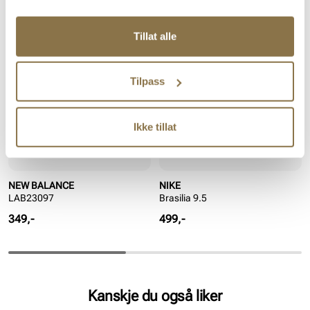
Lignende produkter
Tillat alle
Tilpass
Ikke tillat
NEW BALANCE
NIKE
LAB23097
Brasilia 9.5
Pris
Pris
349,-
499,-
Kanskje du også liker