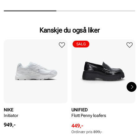
Kanskje du også liker
SALG
NIKE
UNIFIED
Initiator
Flott Penny loafers
Pris
949,-
Rabattert
Ordinær
449,-
pris
pris
Ordinær pris
899,-