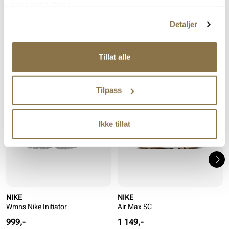
tjenestene deres.
Detaljer
MERKE
Tillat alle
Lignende produkter
Tilpass
Ikke tillat
NIKE
NIKE
Wmns Nike Initiator
Air Max SC
Pris
Pris
999,-
1 149,-