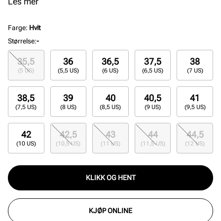
denne modellen designet for å takle både
Les mer
hverdagsbruk og aktiviteter på fritiden.
Farge
:
Hvit
Størrelse
:
-
35,5
36
36,5
37,5
38
(5 US)
(5,5 US)
(6 US)
(6,5 US)
(7 US)
38,5
39
40
40,5
41
(7,5 US)
(8 US)
(8,5 US)
(9 US)
(9,5 US)
42
42,5
43
44
44,5
(10 US)
(10,5 US)
(11 US)
(11,5 US)
(12 US)
KLIKK OG HENT
KJØP ONLINE