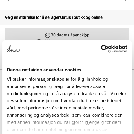
Velg en størrelse for å se lagerstatus i butikk og online
30 dagers åpent kjøp
Klikk og hent innen 30 minutter
Hjemlevering 3-7 dager
Gratis retur i butikk
Denne nettsiden anvender cookies
BESKRIVELSE
Vi bruker informasjonskapsler for å gi innhold og
annonser et personlig preg, for å levere sosiale
NIKE Initiator gir deg den perfekte balansen mellom komfort, stil og
mediefunksjoner og for å analysere trafikken vår. Vi deler
ytelse. Med sin myk såle og en polstret overdel for ekstra støtte og
dessuten informasjon om hvordan du bruker nettstedet
slitestyrke, er denne modellen designet for å takle både
hverdagsbruk og aktiviteter på fritiden.
vårt, med partnerne våre innen sosiale medier,
annonsering og analysearbeid, som kan kombinere den
med annen informasjon du har gjort tilgjengelig for dem,
Art. nr.
35647423
eller som de har samlet inn gjennom din bruk av
Lev. art. nr
FQ6873