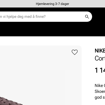
Hjemlevering 3-7 dager
NIK
Cor
Pris
1 1
Nike 
Skoen
god s