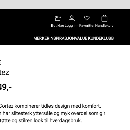
Butikker
Logg inn
Favoritter
Handlekurv
MERKER
INSPIRASJON
VALUE KUNDEKLUBB
E
tez
49,-
Cortez kombinerer tidløs design med komfort.
 har slitesterk yttersåle og myk overdel som gir
tøtte og stilren look til hverdagsbruk.