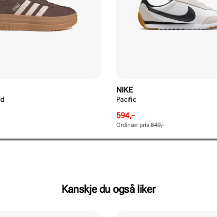
NIKE
ld
Pacific
Rabattert
Ordinær
594,-
pris
pris
Ordinær pris
849,-
Pris
Pris
Kanskje du også liker