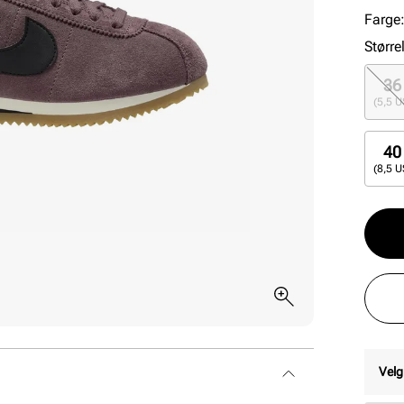
Farge
Større
36
(5,5 U
40
(8,5 U
Velg