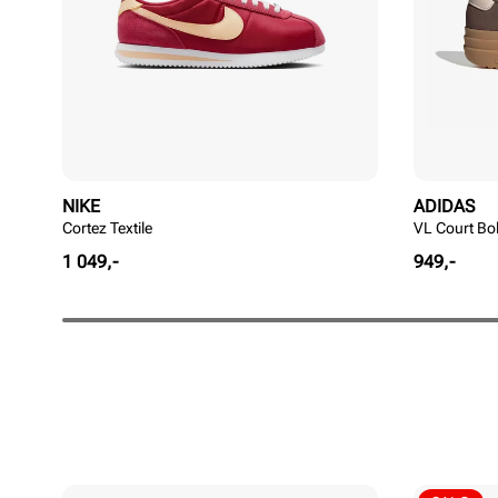
NIKE
ADIDAS
Cortez Textile
VL Court Bo
Pris
Pris
1 049,-
949,-