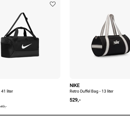
NIKE
 41 liter
Retro Duffel Bag - 13 liter
Pris
529,-
449,-