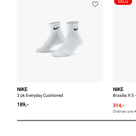
SALG
NIKE
NIKE
3 pk Everyday Cushioned
Brasilia 9.5 -
Pris
189,-
Rabattert
Ordinær
314,-
pris
pris
Ordinær pris
Pris
Pris