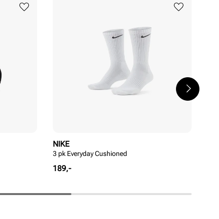
NIKE
NI
3 pk Everyday Cushioned
Eve
Pris
Pri
189,-
199