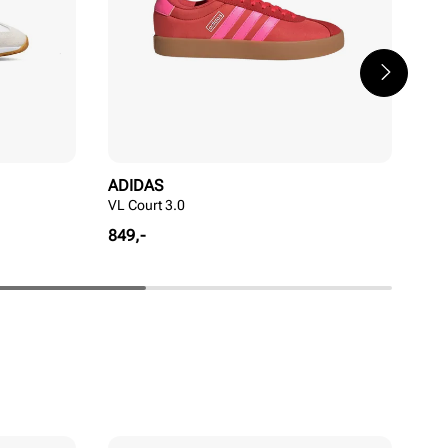
ADIDAS
AD
VL Court 3.0
VL 
Pris
Pri
849,-
799