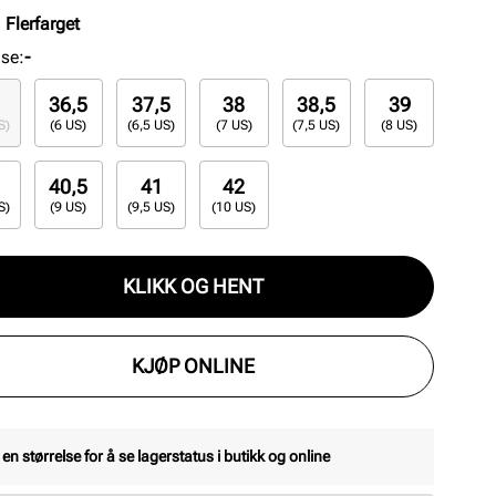
:
Flerfarget
lse
:
-
36,5
37,5
38
38,5
39
S)
(6 US)
(6,5 US)
(7 US)
(7,5 US)
(8 US)
40,5
41
42
S)
(9 US)
(9,5 US)
(10 US)
KLIKK OG HENT
KJØP ONLINE
 en størrelse for å se lagerstatus i butikk og online