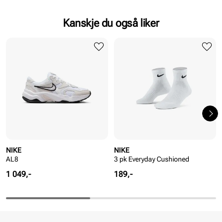
Kanskje du også liker
NIKE
NIKE
AL8
3 pk Everyday Cushioned
Pris
Pris
1 049,-
189,-