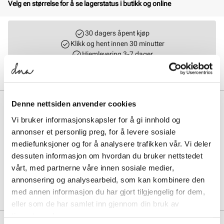
Velg en størrelse for å se lagerstatus i butikk og online
30 dagers åpent kjøp
Klikk og hent innen 30 minutter
Hjemlevering 3-7 dager
Gratis retur i butikk
Denne nettsiden anvender cookies
BESKRIVELSE
Vi bruker informasjonskapsler for å gi innhold og
Nike Air Max 270 kombinerer design med maksimal komfort. Med
annonser et personlig preg, for å levere sosiale
sin luftdempede såle gir den god støtdemping, mens den lette og
mediefunksjoner og for å analysere trafikken vår. Vi deler
pustende overdelen sikrer optimal ventilasjon gjennom hele dagen.
Perfekt for sporty fritid og urban stil.
dessuten informasjon om hvordan du bruker nettstedet
vårt, med partnerne våre innen sosiale medier,
annonsering og analysearbeid, som kan kombinere den
Art. nr.
35763415
med annen informasjon du har gjort tilgjengelig for dem,
Lev. art. nr
HJ3222
eller som de har samlet inn gjennom din bruk av
tjenestene deres.