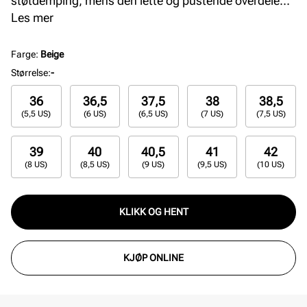
støtdemping, mens den lette og pustende overdelen
sikrer optimal ventilasjon gjennom hele dagen.
Les mer
Perfekt for sporty fritid og urban stil.
Farge
:
Beige
Størrelse
:
-
36
36,5
37,5
38
38,5
(5,5 US)
(6 US)
(6,5 US)
(7 US)
(7,5 US)
39
40
40,5
41
42
(8 US)
(8,5 US)
(9 US)
(9,5 US)
(10 US)
KLIKK OG HENT
KJØP ONLINE