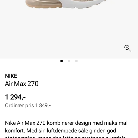
NIKE
Air Max 270
Pris
Ordinær
1 294,-
pris
Ordinær pris
1 849,-
Pris
Nike Air Max 270 kombinerer design med maksimal
komfort. Med sin luftdempede såle gir den god