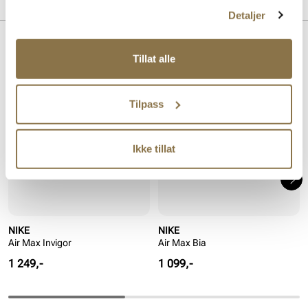
MERKE
Detaljer
Lignende produkter
Tillat alle
Tilpass
Ikke tillat
NIKE
NIKE
Air Max Invigor
Air Max Bia
Pris
Pris
1 249,-
1 099,-