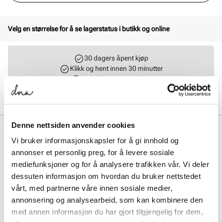
Velg en størrelse for å se lagerstatus i butikk og online
30 dagers åpent kjøp
Klikk og hent innen 30 minutter
Hjemlevering 3-7 dager
Gratis retur i butikk
Denne nettsiden anvender cookies
BESKRIVELSE
Vi bruker informasjonskapsler for å gi innhold og
Nike V5 RNR kombinerer retro Y2K-stil med moderne komfort, takket
annonser et personlig preg, for å levere sosiale
være en chunky, men lett mellomsåle i skum og pustende mesh-
mediefunksjoner og for å analysere trafikken vår. Vi deler
overdel med syntetiske detaljer. Den 3D-formede Swoosh-logoen og
dessuten informasjon om hvordan du bruker nettstedet
metallic-elementene gir et stilfullt løft, mens den profilerte yttersålen
sørger for godt grep og stabilitet – perfekt for både hverdagsbruk og
vårt, med partnerne våre innen sosiale medier,
aktivt tempo.
annonsering og analysearbeid, som kan kombinere den
med annen informasjon du har gjort tilgjengelig for dem,