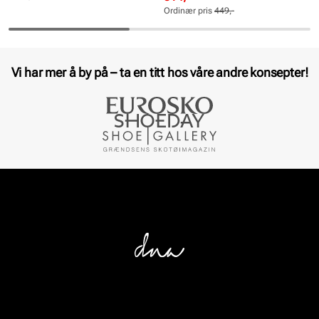
pris
pris
Ordinær pris
449,-
Pris
Pris
Vi har mer å by på – ta en titt hos våre andre konsepter!