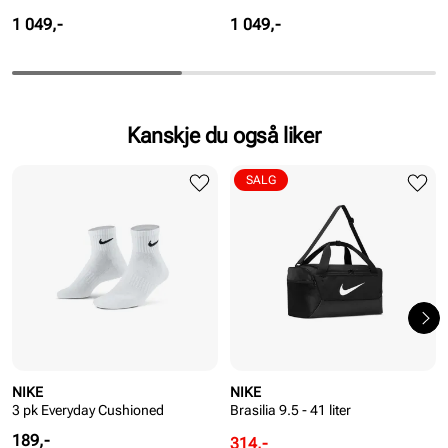
Pris
Pris
1 049,-
1 049,-
Kanskje du også liker
SALG
NIKE
NIKE
3 pk Everyday Cushioned
Brasilia 9.5 - 41 liter
Pris
189,-
Rabattert
Ordinær
314,-