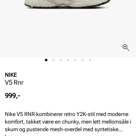
NIKE
V5 Rnr
Pris
999,-
Nike V5 RNR kombinerer retro Y2K-stil med moderne
komfort, takket være en chunky, men lett mellomsåle i
skum og pustende mesh-overdel med syntetiske