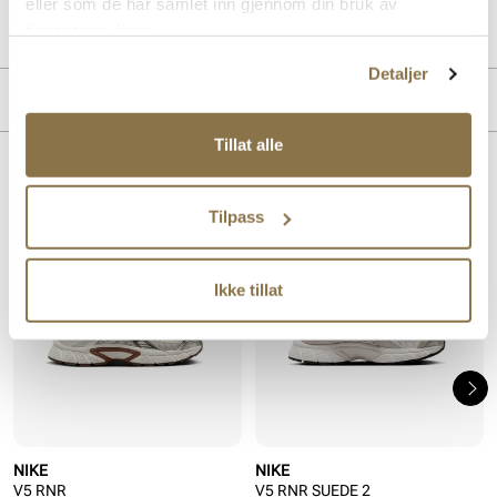
Art. nr.
35757405
eller som de har samlet inn gjennom din bruk av
Lev. art. nr
HQ7901
tjenestene deres.
Detaljer
MERKE
Tillat alle
Lignende produkter
Tilpass
Ikke tillat
NIKE
NIKE
V5 RNR
V5 RNR SUEDE 2