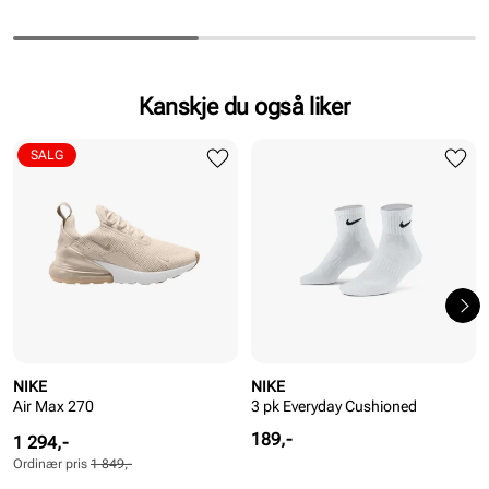
Kanskje du også liker
SALG
NIKE
NIKE
Air Max 270
3 pk Everyday Cushioned
Pris
189,-
Pris
Ordinær
1 294,-
pris
Ordinær pris
1 849,-