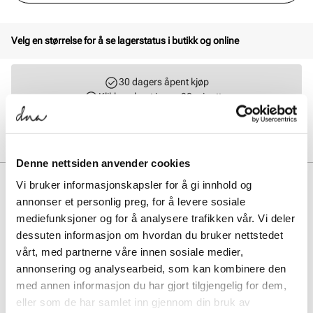
Velg en størrelse for å se lagerstatus i butikk og online
30 dagers åpent kjøp
Klikk og hent innen 30 minutter
Hjemlevering 3-7 dager
Gratis retur i butikk
Denne nettsiden anvender cookies
BESKRIVELSE
Vi bruker informasjonskapsler for å gi innhold og
annonser et personlig preg, for å levere sosiale
NIKE AL8 kombinerer moderne design med komfort for aktive
mediefunksjoner og for å analysere trafikken vår. Vi deler
damer. Denne sporty fritidsskoen har en lett og pustende
dessuten informasjon om hvordan du bruker nettstedet
konstruksjon som gir god støtte gjennom hele dagen. Perfekt for
sneakers-elskere som ønsker stil og funksjonalitet i ett.
vårt, med partnerne våre innen sosiale medier,
annonsering og analysearbeid, som kan kombinere den
med annen informasjon du har gjort tilgjengelig for dem,
Art. nr.
35663436
eller som de har samlet inn gjennom din bruk av
Lev. art. nr
FJ3794