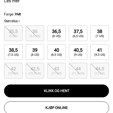
gjennom hele dagen. Perfekt for sneakers-elskere
Les mer
som ønsker stil og funksjonalitet i ett.
Farge
:
Hvit
Størrelse
:
-
35,5
36
36,5
37,5
38
(5 US)
(5,5 US)
(6 US)
(6,5 US)
(7 US)
38,5
39
40
40,5
41
(7,5 US)
(8 US)
(8,5 US)
(9 US)
(9,5 US)
42
42,5
43
44
44,5
(10 US)
(10,5 US)
(11 US)
(11,5 US)
(12 US)
KLIKK OG HENT
KJØP ONLINE