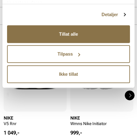
tjenestene deres.
Detaljer
MERKE
Tillat alle
Lignende produkter
Tilpass
Ikke tillat
NIKE
NIKE
V5 Rnr
Wmns Nike Initiator
Pris
Pris
1 049,-
999,-