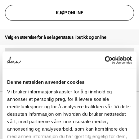
KJØP ONLINE
Velg en størrelse for å se lagerstatus i butikk og online
30 dagers åpent kjøp
Klikk og hent innen 30 minutter
Hjemlevering 3-7 dager
Gratis retur i butikk
Denne nettsiden anvender cookies
Vi bruker informasjonskapsler for å gi innhold og
annonser et personlig preg, for å levere sosiale
BESKRIVELSE
mediefunksjoner og for å analysere trafikken vår. Vi deler
Nike Initiator gir deg den perfekte balansen mellom komfort, stil og
dessuten informasjon om hvordan du bruker nettstedet
ytelse. Med sin myk såle og en polstret overdel for ekstra støtte og
vårt, med partnerne våre innen sosiale medier,
slitestyrke, er denne modellen designet for å takle både
annonsering og analysearbeid, som kan kombinere den
hverdagsbruk og aktiviteter på fritiden.
med annen informasjon du har gjort tilgjengelig for dem,