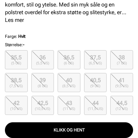
komfort, stil og ytelse. Med sin myk såle og en
polstret overdel for ekstra støtte og slitestyrke, er
denne modellen designet for å takle både
Les mer
hverdagsbruk og aktiviteter på fritiden.
Farge
:
Hvit
Størrelse
:
-
35,5
36
36,5
37,5
38
(5 US)
(5,5 US)
(6 US)
(6,5 US)
(7 US)
38,5
39
40
40,5
41
(7,5 US)
(8 US)
(8,5 US)
(9 US)
(9,5 US)
42
42,5
43
44
44,5
(10 US)
(10,5 US)
(11 US)
(11,5 US)
(12 US)
KLIKK OG HENT