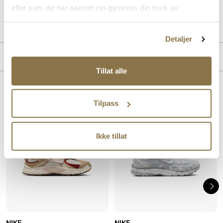
eller som de har samlet inn gjennom din bruk av
Art. nr.
35657413
tjenestene deres.
Lev. art. nr
IB4688
Detaljer
MERKE
Tillat alle
Lignende produkter
Tilpass
Ikke tillat