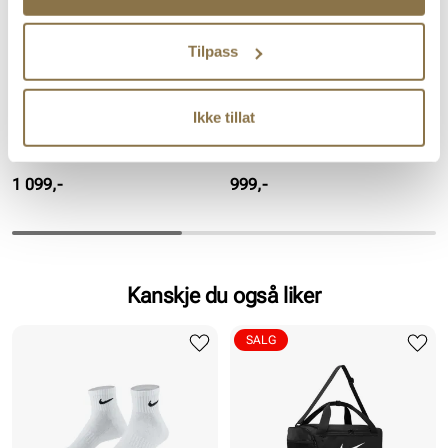
Tilpass
Ikke tillat
NIKE
NIKE
V5 RNR
V5 Rnr
Pris
Pris
1 099,-
999,-
Kanskje du også liker
SALG