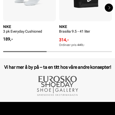
NIKE
NIKE
3 pk Everyday Cushioned
Brasilia 9.5 - 41 liter
Pris
189,-
Rabattert
Ordinær
314,-
pris
pris
Ordinær pris
449,-
Pris
Pris
Vi har mer å by på – ta en titt hos våre andre konsepter!