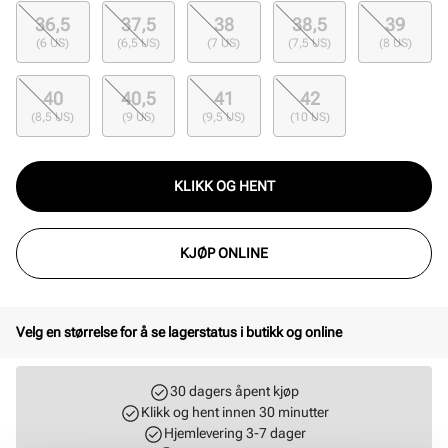
36,5
37,5
38
38,5
39
(6 US)
(6,5 US)
(7 US)
(7,5 US)
(8 US)
40
40,5
41
42
(8,5 US)
(9 US)
(9,5 US)
(10 US)
KLIKK OG HENT
KJØP ONLINE
Velg en størrelse for å se lagerstatus i butikk og online
30 dagers åpent kjøp
Klikk og hent innen 30 minutter
Hjemlevering 3-7 dager