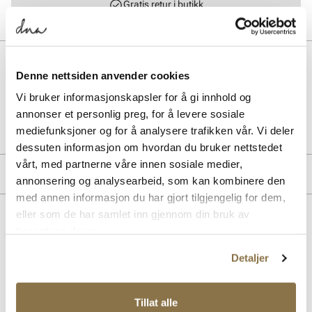
Gratis retur i butikk
BESKRIVELSE
Denne nettsiden anvender cookies
Vi bruker informasjonskapsler for å gi innhold og
Art. nr.
35367405
annonser et personlig preg, for å levere sosiale
Lev. art. nr
HQ7901
mediefunksjoner og for å analysere trafikken vår. Vi deler
dessuten informasjon om hvordan du bruker nettstedet
vårt, med partnerne våre innen sosiale medier,
MERKE
annonsering og analysearbeid, som kan kombinere den
med annen informasjon du har gjort tilgjengelig for dem,
eller som de har samlet inn gjennom din bruk av
Lignende produkter
tjenestene deres.
Detaljer
Tillat alle