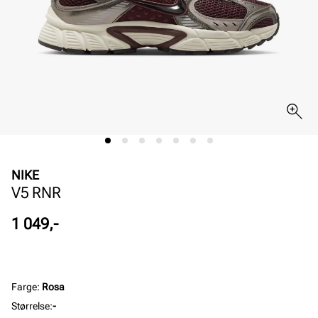
NIKE
V5 RNR
Pris
1 049,-
Farge
:
Rosa
Størrelse
:
-