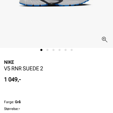
NIKE
V5 RNR SUEDE 2
Pris
1 049,-
Farge
:
Grå
Størrelse
:
-