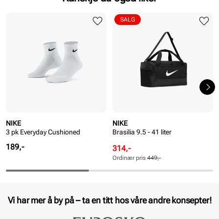
SALG
NIKE
NIKE
3 pk Everyday Cushioned
Brasilia 9.5 - 41 liter
Pris
189,-
Rabattert
Ordinær
314,-
pris
pris
Ordinær pris
449,-
Pris
Pris
Vi har mer å by på – ta en titt hos våre andre konsepter!