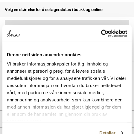
Velg en størrelse for å se lagerstatus i butikk og online
30 dagers åpent kjøp
Klikk og hent innen 30 minutter
Hjemlevering 3-7 dager
Gratis retur i butikk
Denne nettsiden anvender cookies
Vi bruker informasjonskapsler for å gi innhold og
BESKRIVELSE
annonser et personlig preg, for å levere sosiale
mediefunksjoner og for å analysere trafikken vår. Vi deler
dessuten informasjon om hvordan du bruker nettstedet
vårt, med partnerne våre innen sosiale medier,
Art. nr.
05867408
annonsering og analysearbeid, som kan kombinere den
Lev. art. nr
IX0702
med annen informasjon du har gjort tilgjengelig for dem,
eller som de har samlet inn gjennom din bruk av
MERKE
tjenestene deres.
Detaljer