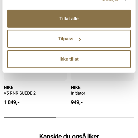
Lignende produkter
Tillat alle
Tilpass
Ikke tillat
NIKE
NIKE
V5 RNR SUEDE 2
Initiator
Pris
Pris
1 049,-
949,-
Kanskje du også liker