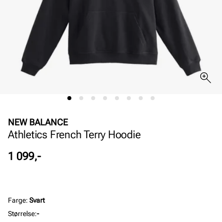
NEW BALANCE
Athletics French Terry Hoodie
Pris
1 099,-
Farge
:
Svart
Størrelse
:
-