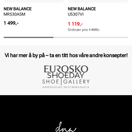
NEW BALANCE
NEW BALANCE
MR530ASM
U5307VI
Pris
1 499,-
Rabattert
Ordinær
1 119,-
pris
pris
Ordinær pris
1 599,-
Pris
Pris
Vi har mer å by på – ta en titt hos våre andre konsepter!