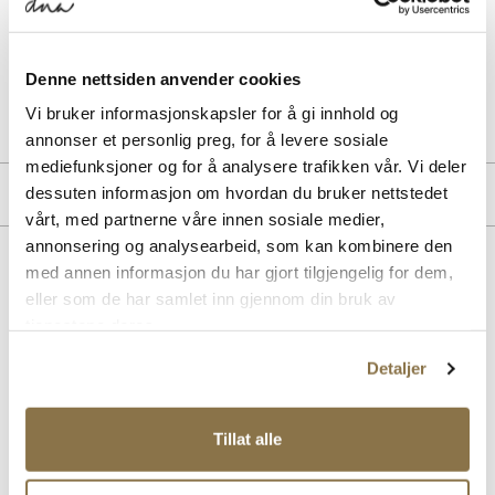
BESKRIVELSE
Denne nettsiden anvender cookies
Art. nr.
91363400
Vi bruker informasjonskapsler for å gi innhold og
Lev. art. nr
WT41537
annonser et personlig preg, for å levere sosiale
mediefunksjoner og for å analysere trafikken vår. Vi deler
MERKE
dessuten informasjon om hvordan du bruker nettstedet
vårt, med partnerne våre innen sosiale medier,
annonsering og analysearbeid, som kan kombinere den
med annen informasjon du har gjort tilgjengelig for dem,
Lignende produkter
eller som de har samlet inn gjennom din bruk av
tjenestene deres.
Detaljer
Tillat alle