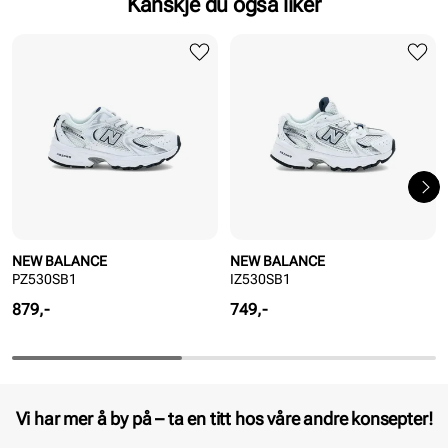
Kanskje du også liker
NEW BALANCE
NEW BALANCE
PZ530SB1
IZ530SB1
Pris
Pris
879,-
749,-
Vi har mer å by på – ta en titt hos våre andre konsepter!