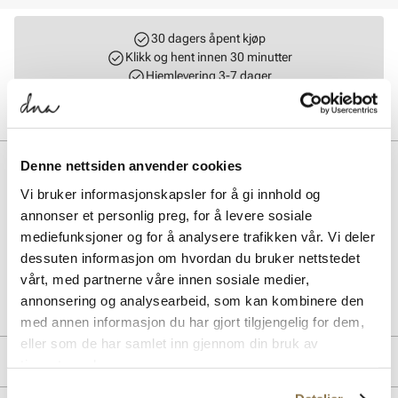
30 dagers åpent kjøp
Klikk og hent innen 30 minutter
Hjemlevering 3-7 dager
Gratis retur i butikk
BESKRIVELSE
Denne nettsiden anvender cookies
Vi bruker informasjonskapsler for å gi innhold og
Denne barneskoen kombinerer retroinspirert design med moderne
annonser et personlig preg, for å levere sosiale
komfort, takket være en pustende overdel og ABZORB-demping.
mediefunksjoner og for å analysere trafikken vår. Vi deler
Perfekt for aktive barn som trenger støtte og stil hele dagen.
dessuten informasjon om hvordan du bruker nettstedet
vårt, med partnerne våre innen sosiale medier,
Art. nr.
65857401
annonsering og analysearbeid, som kan kombinere den
Lev. art. nr
GR530CB
med annen informasjon du har gjort tilgjengelig for dem,
eller som de har samlet inn gjennom din bruk av
MERKE
tjenestene deres.