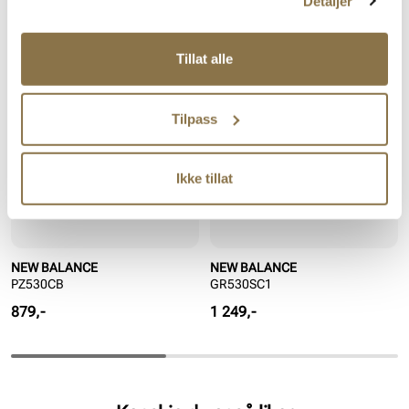
Detaljer
Lignende produkter
Tillat alle
Tilpass
Ikke tillat
NEW BALANCE
NEW BALANCE
PZ530CB
GR530SC1
Pris
Pris
879,-
1 249,-