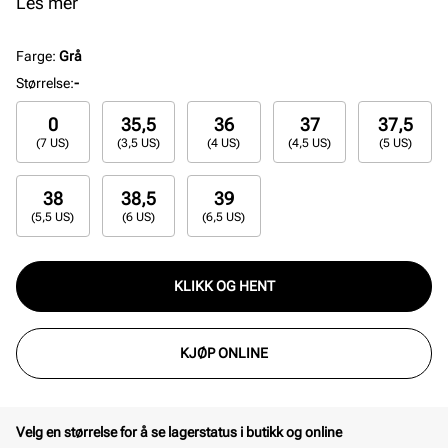
som trenger støtte og stil hele dagen.
Les mer
Farge
:
Grå
Størrelse
:
-
0
35,5
36
37
37,5
(7 US)
(3,5 US)
(4 US)
(4,5 US)
(5 US)
38
38,5
39
(5,5 US)
(6 US)
(6,5 US)
KLIKK OG HENT
KJØP ONLINE
Velg en størrelse for å se lagerstatus i butikk og online