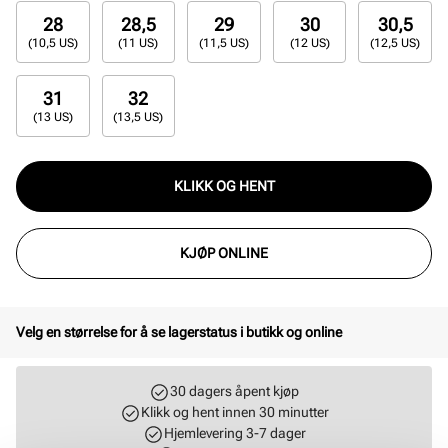
28
28,5
29
30
30,5
(10,5 US)
(11 US)
(11,5 US)
(12 US)
(12,5 US)
31
32
(13 US)
(13,5 US)
KLIKK OG HENT
KJØP ONLINE
Velg en størrelse for å se lagerstatus i butikk og online
30 dagers åpent kjøp
Klikk og hent innen 30 minutter
Hjemlevering 3-7 dager