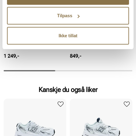
Tilpass
Ikke tillat
NEW BALANCE
NEW BALANCE
GR530SC1
P5305C7
Pris
Pris
1 249,-
849,-
Kanskje du også liker