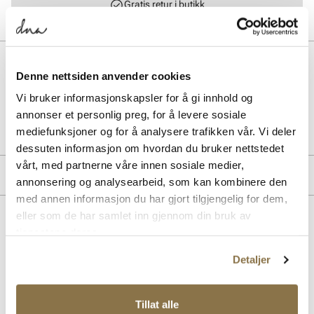
Gratis retur i butikk
BESKRIVELSE
Denne nettsiden anvender cookies
Vi bruker informasjonskapsler for å gi innhold og
Art. nr.
64767401
annonser et personlig preg, for å levere sosiale
Lev. art. nr
PZ530SC1
mediefunksjoner og for å analysere trafikken vår. Vi deler
dessuten informasjon om hvordan du bruker nettstedet
vårt, med partnerne våre innen sosiale medier,
MERKE
annonsering og analysearbeid, som kan kombinere den
med annen informasjon du har gjort tilgjengelig for dem,
eller som de har samlet inn gjennom din bruk av
Lignende produkter
tjenestene deres.
Detaljer
Tillat alle