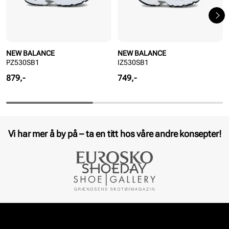
NEW BALANCE
NEW BALANCE
PZ530SB1
IZ530SB1
Pris
Pris
879,-
749,-
Vi har mer å by på – ta en titt hos våre andre konsepter!