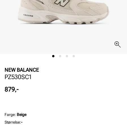
NEW BALANCE
PZ530SC1
Pris
879,-
Farge
:
Beige
Størrelse
:
-