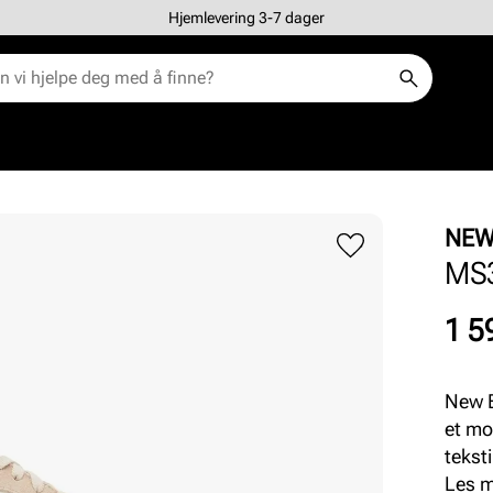
Hjemlevering 3-7 dager
NEW
MS
Pris
1 5
New B
et mo
tekst
gjenn
Les 