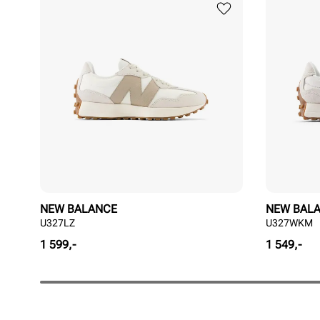
NEW BALANCE
NEW BAL
U327LZ
U327WKM
Pris
Pris
1 599,-
1 549,-