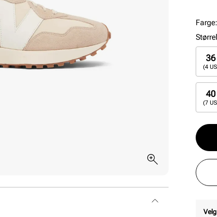
event
Farge
Større
36
(4 US
40
(7 US
Velg