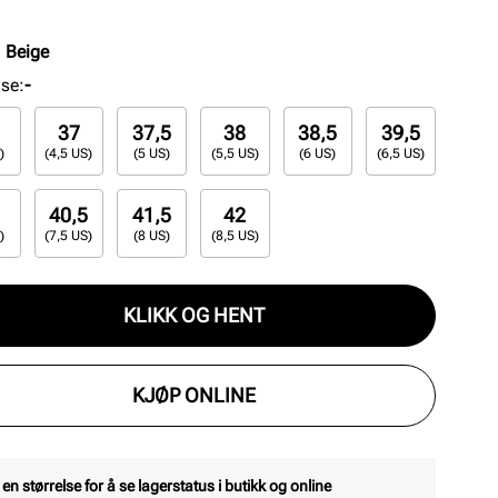
yr.
:
Beige
lse
:
-
37
37,5
38
38,5
39,5
)
(4,5 US)
(5 US)
(5,5 US)
(6 US)
(6,5 US)
40,5
41,5
42
)
(7,5 US)
(8 US)
(8,5 US)
KLIKK OG HENT
KJØP ONLINE
 en størrelse for å se lagerstatus i butikk og online