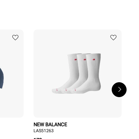
NEW BALANCE
NE
LAS51263
Ath