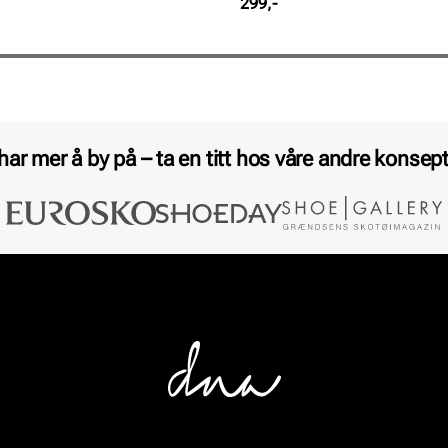
Pris
299,-
 har mer å by på – ta en titt hos våre andre konsept