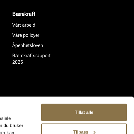
Bærekraft
Vårt arbeid
Våre policyer
Åpenhetsloven
Bærekraftsrapport
2025
Tillat alle
osiale
n du bruker
Tilpass
som kan