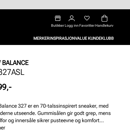
Butikker
Logg inn
Favoritter
Handlekurv
MERKER
INSPIRASJON
VALUE KUNDEKLUBB
 BALANCE
327ASL
99,-
alance 327 er en 70-talssinspirert sneaker, med
derne utseende. Gummisålen gir godt grep, mens
ilfor og innersåle sikrer pusteevne og komfort
om hele dagen. Retro og allsidig for urbane
mer