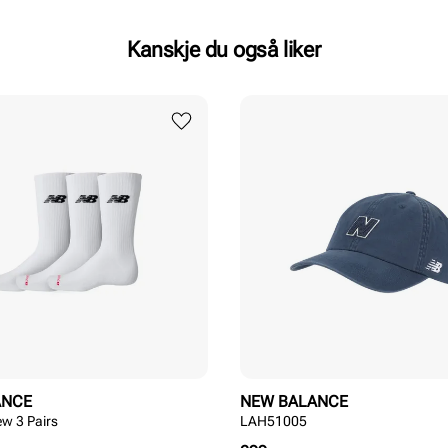
Kanskje du også liker
ANCE
NEW BALANCE
ew 3 Pairs
LAH51005