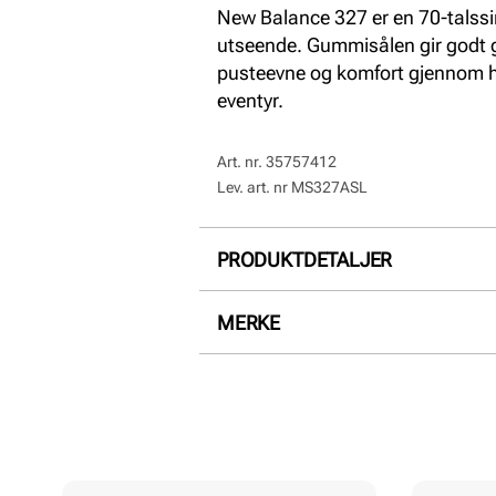
New Balance 327 er en 70-talssi
utseende. Gummisålen gir godt gr
pusteevne og komfort gjennom he
eventyr.
Art. nr.
35757412
Lev. art. nr
MS327ASL
PRODUKTDETALJER
Overdel:
Semsket skinn, Syntet
MERKE
For:
Textil
Innersåle:
Textil
Såle:
Gummi