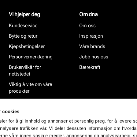
Vi hjelper deg
Om dna
Kundeservice
Om oss
Bytte og retur
Inspirasjon
Kjøpsbetingelser
Våre brands
Personvernerklæring
Jobb hos oss
Brukervilkår for
Bærekraft
nettstedet
Viktig å vite om våre
produkter
Ofte stilte spørsmål
r cookies
er for å gi innhold og annonser et personlig preg, for å levere s
nalysere trafikken vår. Vi deler dessuten informasjon om hvorda
nerne våre innen sosiale medier, annonsering og analysearbeid, 