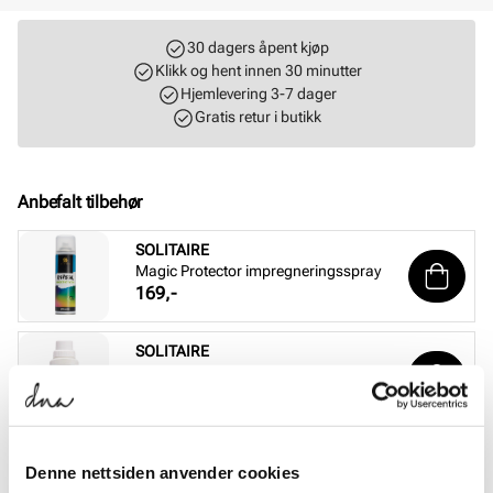
30 dagers åpent kjøp
Klikk og hent innen 30 minutter
Hjemlevering 3-7 dager
Gratis retur i butikk
Anbefalt tilbehør
SOLITAIRE
Magic Protector impregneringsspray
Pris
169,-
SOLITAIRE
Sneaker Magic wash
Pris
149,-
BERGAL
Denne nettsiden anvender cookies
Bamboo Comfort