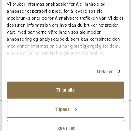
Pris
229,-
Vi bruker informasjonskapsler for å gi innhold og
annonser et personlig preg, for å levere sosiale
mediefunksjoner og for å analysere trafikken vår. Vi deler
dessuten informasjon om hvordan du bruker nettstedet
vårt, med partnerne våre innen sosiale medier,
BESKRIVELSE
annonsering og analysearbeid, som kan kombinere den
New Balance MR530 er en klassisk running-inspirert sneaker med
med annen informasjon du har gjort tilgjengelig for dem,
referanser til looken fra 90- og 2000-tallet. Mellomsåle i EVA gir god
eller som de har samlet inn gjennom din bruk av
demping hele dagen og yttersålen i gummi sikrer grep på
tjenestene deres.
underlaget. Upper med fine kombinasjoner og mesh-detaljene gjør
dette til en lett og luftig sneaker.
Detaljer
Art. nr.
35653409
Tillat alle
Lev. art. nr
MR530ASM
PRODUKTDETALJER
Tilpass
Overdel:
Mesh
MERKE
Ikke tillat
Såle:
Gummi