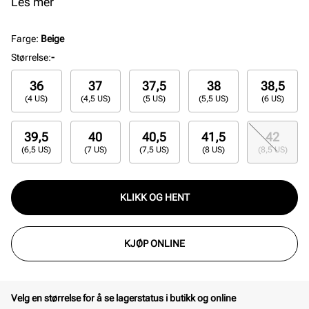
og yttersålen i gummi sikrer grep på underlaget.
Les mer
Upper med fine kombinasjoner og mesh-detaljene
gjør dette til en lett og luftig sneaker.
Farge
:
Beige
Størrelse
:
-
36
37
37,5
38
38,5
(4 US)
(4,5 US)
(5 US)
(5,5 US)
(6 US)
39,5
40
40,5
41,5
42
(6,5 US)
(7 US)
(7,5 US)
(8 US)
(8,5 US)
KLIKK OG HENT
KJØP ONLINE
Velg en størrelse for å se lagerstatus i butikk og online