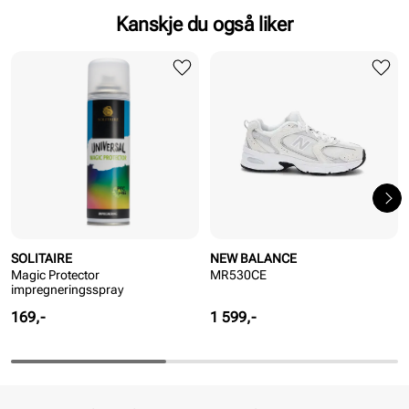
Kanskje du også liker
SOLITAIRE
NEW BALANCE
Magic Protector
MR530CE
impregneringsspray
Pris
Pris
169,-
1 599,-