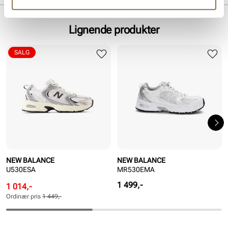
Lignende produkter
SALG
NEW BALANCE
NEW BALANCE
U530ESA
MR530EMA
Pris
1 499,-
Rabattert
Ordinær
1 014,-
pris
pris
Ordinær pris
1 449,-
Pris
Pris