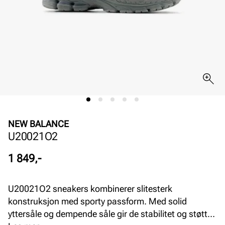
NEW BALANCE
U20021O2
Pris
1 849,-
U20021O2 sneakers kombinerer slitesterk
konstruksjon med sporty passform. Med solid
yttersåle og dempende såle gir de stabilitet og støtte