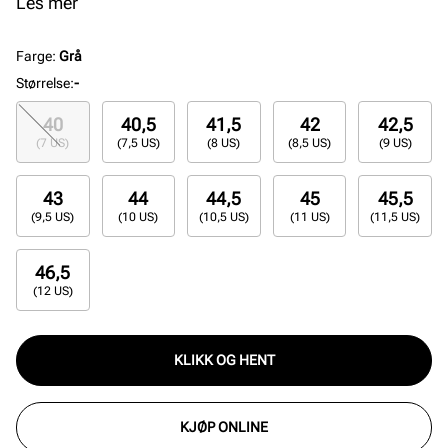
gjennom hele dagen.
Les mer
Farge
:
Grå
Størrelse
:
-
40
40,5
41,5
42
42,5
(7 US)
(7,5 US)
(8 US)
(8,5 US)
(9 US)
43
44
44,5
45
45,5
(9,5 US)
(10 US)
(10,5 US)
(11 US)
(11,5 US)
46,5
(12 US)
KLIKK OG HENT
KJØP ONLINE