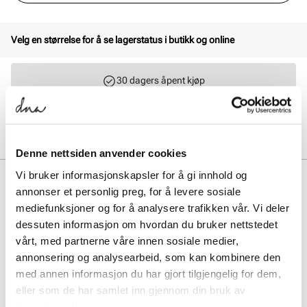
Velg en størrelse for å se lagerstatus i butikk og online
30 dagers åpent kjøp
Klikk og hent innen 30 minutter
Hjemlevering 3-7 dager
Gratis retur i butikk
Denne nettsiden anvender cookies
Vi bruker informasjonskapsler for å gi innhold og
BESKRIVELSE
annonser et personlig preg, for å levere sosiale
U20021O2 sneakers kombinerer slitesterk konstruksjon med sporty
mediefunksjoner og for å analysere trafikken vår. Vi deler
passform. Med solid yttersåle og dempende såle gir de stabilitet og
dessuten informasjon om hvordan du bruker nettstedet
støtte gjennom hele dagen.
vårt, med partnerne våre innen sosiale medier,
annonsering og analysearbeid, som kan kombinere den
Art. nr.
05863402
med annen informasjon du har gjort tilgjengelig for dem,
Lev. art. nr
U20021O2
eller som de har samlet inn gjennom din bruk av
tjenestene deres.