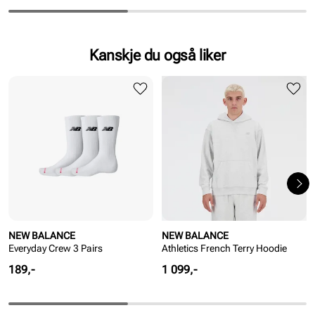
Kanskje du også liker
NEW BALANCE
NEW BALANCE
Everyday Crew 3 Pairs
Athletics French Terry Hoodie
Pris
Pris
189,-
1 099,-