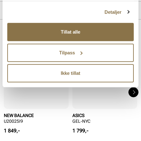
MERKE
Detaljer
Tillat alle
Lignende produkter
Tilpass
Ikke tillat
NEW BALANCE
ASICS
U20025I9
GEL-NYC
Pris
Pris
1 849,-
1 799,-