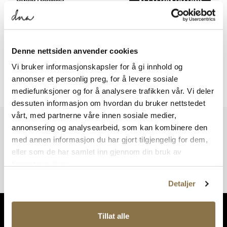
Viser
0
av
0
resultater
Denne nettsiden anvender cookies
Vi bruker informasjonskapsler for å gi innhold og
annonser et personlig preg, for å levere sosiale
Viser
0
av
0
resultater
mediefunksjoner og for å analysere trafikken vår. Vi deler
dessuten informasjon om hvordan du bruker nettstedet
vårt, med partnerne våre innen sosiale medier,
Vi har mer å by på – ta en titt hos våre andre konsepter!
annonsering og analysearbeid, som kan kombinere den
med annen informasjon du har gjort tilgjengelig for dem,
eller som de har samlet inn gjennom din bruk av
tjenestene deres.
Detaljer
Tillat alle