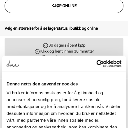
KJØP ONLINE
Velg en størrelse for å se lagerstatus i butikk og online
30 dagers åpent kjøp
Klikk og hent innen 30 minutter
Hjemlevering 3-7 dager
Gratis retur i butikk
Denne nettsiden anvender cookies
BESKRIVELSE
Vi bruker informasjonskapsler for å gi innhold og
Lacoste Baseshot er en stilren herresneaker med tekstiloverdel og
annonser et personlig preg, for å levere sosiale
slitesterk gummisåle. Skoen kombinerer klassisk design med
mediefunksjoner og for å analysere trafikken vår. Vi deler
komfort, og passer perfekt til både hverdag og fritid. En tidløs modell
dessuten informasjon om hvordan du bruker nettstedet
som gir et sporty og elegant uttrykk.
vårt, med partnerne våre innen sosiale medier,
annonsering og analysearbeid, som kan kombinere den