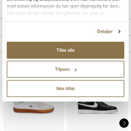
Art. nr.
05443402
med annen informasjon du har gjort tilgjengelig for dem,
Lev. art. nr
46SMA0065
eller som de har samlet inn gjennom din bruk av
tjenestene deres.
PRODUKTDETALJER
Detaljer
Overdel:
Textil
MERKE
Såle:
Gummi
Tillat alle
Hælhøyde:
20 mm
Lignende produkter
Tilpass
SALG
SALG
Ikke tillat