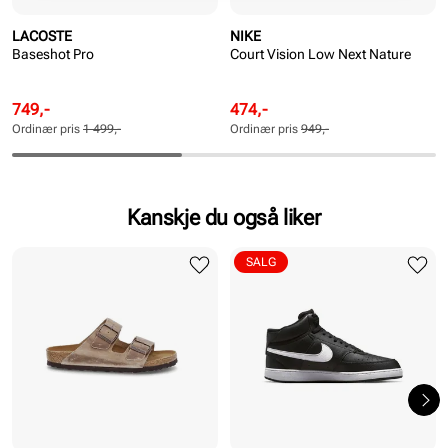
LACOSTE
NIKE
Baseshot Pro
Court Vision Low Next Nature
Rabattert
Ordinær
Rabattert
Ordinær
749,-
474,-
pris
pris
pris
pris
Ordinær pris
1 499,-
Ordinær pris
949,-
Pris
Pris
Pris
Pris
Kanskje du også liker
SALG