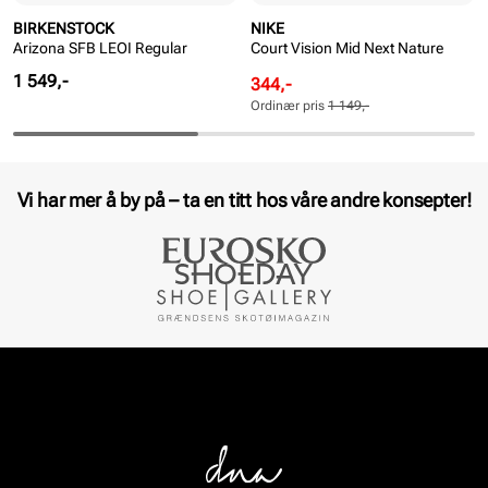
BIRKENSTOCK
NIKE
Arizona SFB LEOI Regular
Court Vision Mid Next Nature
Pris
1 549,-
Rabattert
Ordinær
344,-
pris
pris
Ordinær pris
1 149,-
Pris
Pris
Vi har mer å by på – ta en titt hos våre andre konsepter!