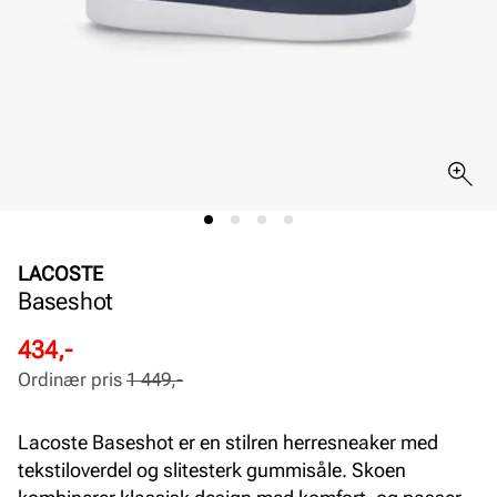
LACOSTE
Baseshot
Rabattert
Ordinær
434,-
pris
pris
Ordinær pris
1 449,-
Pris
Pris
Lacoste Baseshot er en stilren herresneaker med
tekstiloverdel og slitesterk gummisåle. Skoen