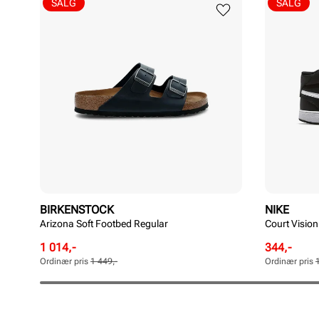
SALG
SALG
BIRKENSTOCK
NIKE
Arizona Soft Footbed Regular
Court Vision
Rabattert
Ordinær
Rabattert
Ordinær
1 014,-
344,-
pris
pris
pris
pris
Ordinær pris
1 449,-
Ordinær pris
Pris
Pris
Pris
Pris