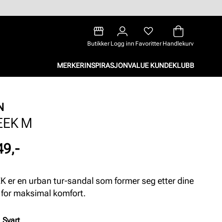
Butikker
Logg inn
Favoritter
Handlekurv
MERKER
INSPIRASJON
VALUE KUNDEKLUBB
N
EEK M
49,-
 er en urban tur-sandal som former seg etter dine
r for maksimal komfort.
:
Svart