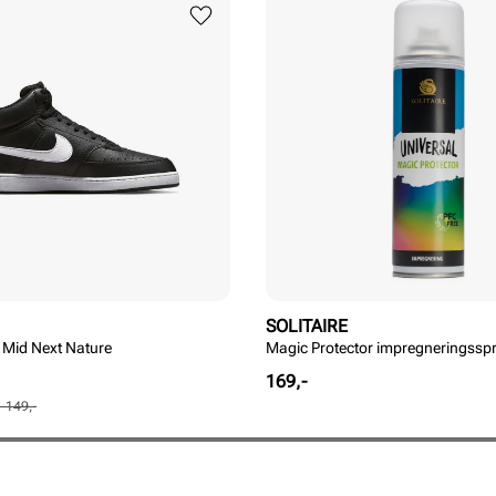
SOLITAIRE
 Mid Next Nature
Magic Protector impregneringssp
Pris
169,-
1 149,-