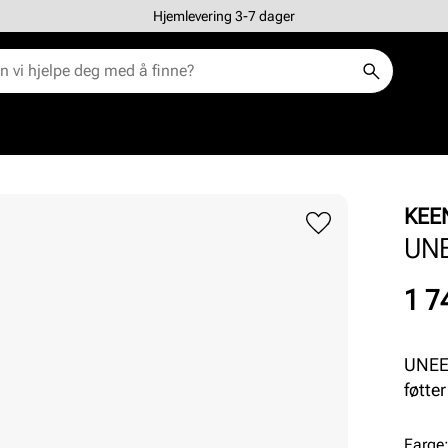
Hjemlevering 3-7 dager
KEE
UN
Pris
1 7
UNEEK
føtte
Farge