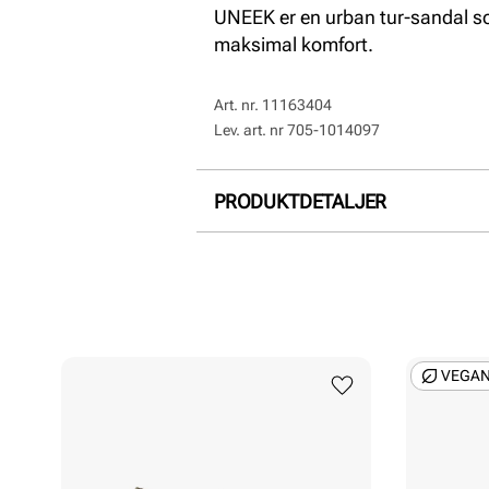
UNEEK er en urban tur-sandal som
maksimal komfort.
Art. nr.
11163404
Lev. art. nr
705-1014097
PRODUKTDETALJER
Overdel:
Syntetisk, Textil
For:
Textil
Innersåle:
Textil
Såle:
Syntet
VEGA