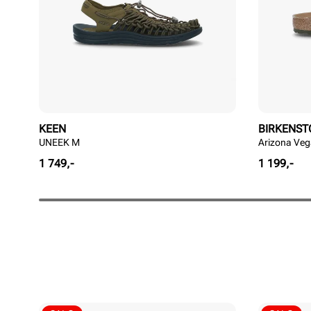
KEEN
BIRKENST
UNEEK M
Arizona Veg
Pris
Pris
1 749,-
1 199,-