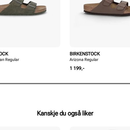
OCK
BIRKENSTOCK
an Regular
Arizona Regular
Pris
1 199,-
Kanskje du også liker