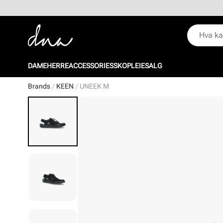
DAME
HERRE
ACCESSORIES
SKOPLEIE
SALG
Brands
KEEN
UNEEK M