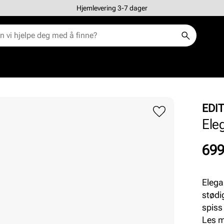
Hjemlevering 3-7 dager
EDIT
Ele
Pris
699
Elega
stødi
spiss
inner
Les 