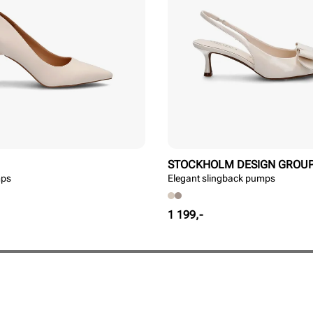
STOCKHOLM DESIGN GROU
mps
Elegant slingback pumps
Pris
1 199,-