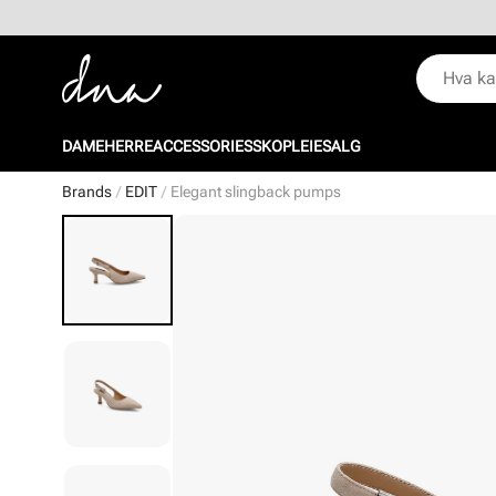
DAME
HERRE
ACCESSORIES
SKOPLEIE
SALG
Brands
EDIT
Elegant slingback pumps