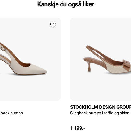
Kanskje du også liker
STOCKHOLM DESIGN GROU
ngback pumps
Slingback pumps i raffia og skinn
Pris
1 199,-