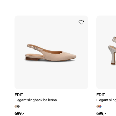
EDIT
EDIT
Elegant slingback ballerina
Elegant sli
Pris
Pris
699,-
699,-