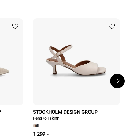
P
STOCKHOLM DESIGN GROUP
SO
Pensko i skinn
Mag
Pris
Pri
1 299,-
169