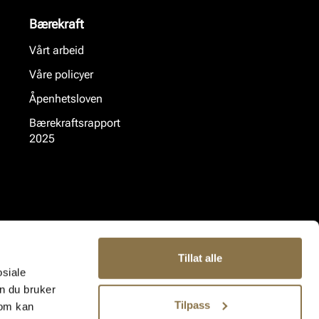
Bærekraft
Vårt arbeid
Våre policyer
Åpenhetsloven
Bærekraftsrapport
2025
Tillat alle
osiale
n du bruker
Tilpass
som kan