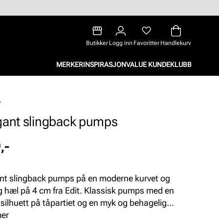
Butikker
Logg inn
Favoritter
Handlekurv
MERKER
INSPIRASJON
VALUE KUNDEKLUBB
gant slingback pumps
,-
nt slingback pumps på en moderne kurvet og
g hæl på 4 cm fra Edit. Klassisk pumps med en
 silhuett på tåpartiet og en myk og behagelig
såle som gir god komfort. Remmen rundt hælen
mer