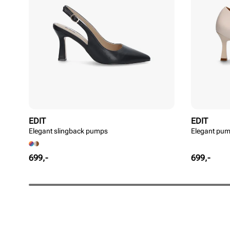
EDIT
EDIT
Elegant slingback pumps
Elegant pu
Pris
Pris
699,-
699,-