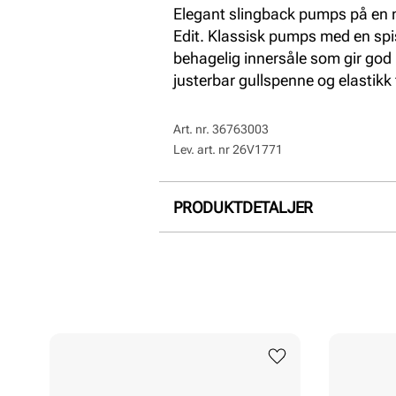
Elegant slingback pumps på en m
Edit. Klassisk pumps med en spis
behagelig innersåle som gir go
justerbar gullspenne og elastikk
Art. nr.
36763003
Lev. art. nr
26V1771
PRODUKTDETALJER
Overdel:
Syntetisk
For:
Syntet