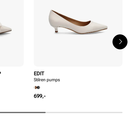
P
EDIT
ST
Stilren pumps
Ele
Pris
Pri
699,-
1 1