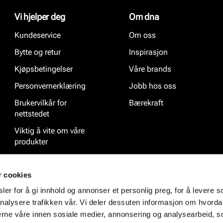
Vi hjelper deg
Om dna
Kundeservice
Om oss
Bytte og retur
Inspirasjon
Kjøpsbetingelser
Våre brands
Personvernerklæring
Jobb hos oss
Brukervilkår for
Bærekraft
nettstedet
Viktig å vite om våre
produkter
Ofte stilte spørsmål
r cookies
er for å gi innhold og annonser et personlig preg, for å levere s
nalysere trafikken vår. Vi deler dessuten informasjon om hvorda
nerne våre innen sosiale medier, annonsering og analysearbeid, 