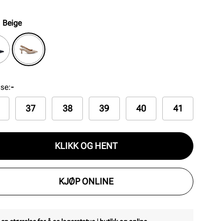
n justerbar gullspenne og elastikk for optimal
orm.
:
Beige
lse
:
-
37
38
39
40
41
KLIKK OG HENT
KJØP ONLINE