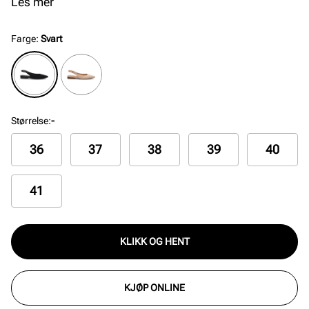
penskoen sitter perfekt rundt foten. Myk og
Les mer
komfortabel innersåle.
Farge
:
Svart
Størrelse
:
-
36
37
38
39
40
41
KLIKK OG HENT
KJØP ONLINE