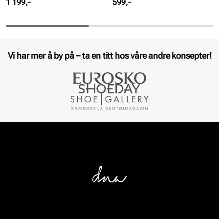
Pris
Pris
1 199,-
599,-
Vi har mer å by på – ta en titt hos våre andre konsepter!