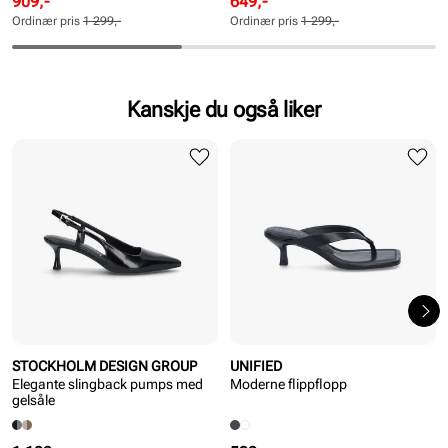
Rabattert
Ordinær
Rabattert
Ordinær
909,-
649,-
pris
pris
pris
pris
Ordinær pris
1 299,-
Ordinær pris
1 299,-
Pris
Pris
Pris
Pris
Kanskje du også liker
STOCKHOLM DESIGN GROUP
UNIFIED
Elegante slingback pumps med
Moderne flippflopp
gelsåle