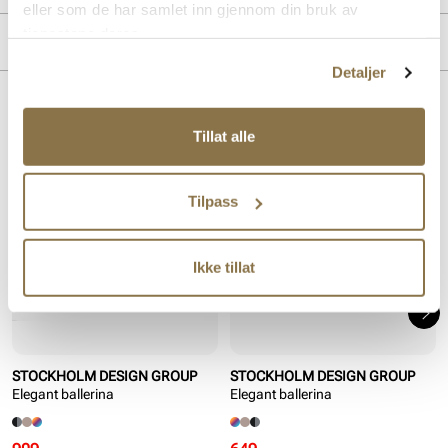
eller som de har samlet inn gjennom din bruk av
tjenestene deres.
PRODUKTDETALJER
Detaljer
Overdel:
Syntetisk
For:
Syntet
Lignende produkter
Tillat alle
SALG
SALG
Tilpass
Ikke tillat
STOCKHOLM DESIGN GROUP
STOCKHOLM DESIGN GROUP
Elegant ballerina
Elegant ballerina