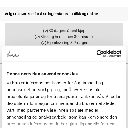
Velg en størrelse for å se lagerstatus i butikk og online
30 dagers åpent kjøp
Klikk og hent innen 30 minutter
Hjemlevering 3-7 dager
Gratis retur i butikk
BESKRIVELSE
Denne nettsiden anvender cookies
Vi bruker informasjonskapsler for å gi innhold og
Elegant slingback ballerina fra Edit. Stilren slingback med en spiss
og moderne silhuett på tåpartiet, og en lekker spennedetalj som kan
annonser et personlig preg, for å levere sosiale
justeres slik at penskoen sitter perfekt rundt foten. Myk og
mediefunksjoner og for å analysere trafikken vår. Vi deler
komfortabel innersåle.
dessuten informasjon om hvordan du bruker nettstedet
vårt, med partnerne våre innen sosiale medier,
Art. nr.
36153011
annonsering og analysearbeid, som kan kombinere den
Lev. art. nr
25V1769
med annen informasjon du har gjort tilgjengelig for dem,