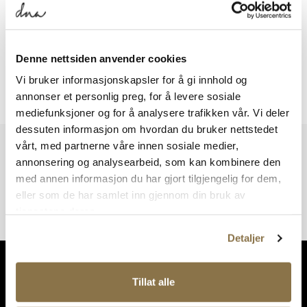
Viser
0
av
0
resultater
Denne nettsiden anvender cookies
Vi bruker informasjonskapsler for å gi innhold og
Viser
0
av
0
resultater
annonser et personlig preg, for å levere sosiale
mediefunksjoner og for å analysere trafikken vår. Vi deler
dessuten informasjon om hvordan du bruker nettstedet
vårt, med partnerne våre innen sosiale medier,
Vi har mer å by på – ta en titt hos våre andre konsepter!
annonsering og analysearbeid, som kan kombinere den
med annen informasjon du har gjort tilgjengelig for dem,
eller som de har samlet inn gjennom din bruk av
tjenestene deres.
Detaljer
Tillat alle