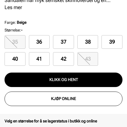
Sandalen har myk semsket skinnoverdel og en
anatomisk formet kork-latex-fotseng trukket i
Les mer
semsket skinn for optimal komfort. Lett EVA-yttersåle
gir god demping. Produsert i Tyskland med fokus på
Farge
:
Beige
kvalitet og holdbarhet. Farge: taupe.
Størrelse
:
-
35
36
37
38
39
40
41
42
43
KLIKK OG HENT
KJØP ONLINE
Velg en størrelse for å se lagerstatus i butikk og online