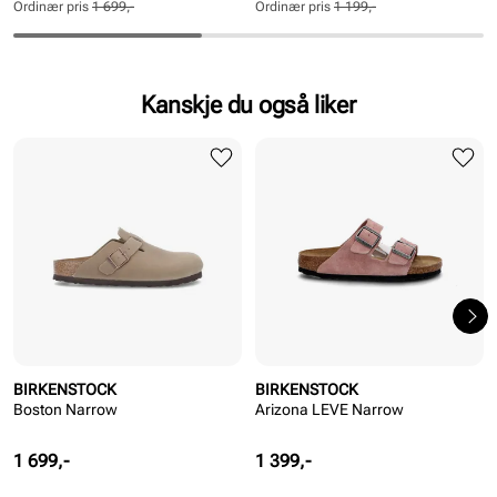
pris
pris
pris
pris
Ordinær pris
1 699,-
Ordinær pris
1 199,-
Pris
Pris
Pris
Pris
Kanskje du også liker
BIRKENSTOCK
BIRKENSTOCK
Boston Narrow
Arizona LEVE Narrow
Pris
Pris
1 699,-
1 399,-