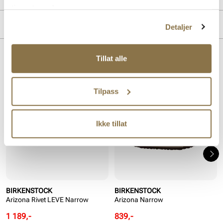
tjenestene deres.
Overdel:
Semsket skinn
MERKE
Detaljer
For:
Skinn
Innersåle:
Kork, Skinn
Såle:
EVA såle
Tillat alle
Lignende produkter
SALG
SALG
Tilpass
Ikke tillat
BIRKENSTOCK
BIRKENSTOCK
Arizona Rivet LEVE Narrow
Arizona Narrow
Rabattert
Ordinær
Rabattert
Ordinær
1 189,-
839,-