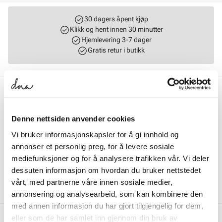
30 dagers åpent kjøp
Klikk og hent innen 30 minutter
Hjemlevering 3-7 dager
Gratis retur i butikk
BESKRIVELSE
Arizona Rivet LEVE Narrow fra BIRKENSTOCK kombinerer klassisk
Denne nettsiden anvender cookies
design med trendy nagler. Sandalen har myk semsket skinnoverdel
og en anatomisk formet kork-latex-fotseng trukket i semsket skinn
Vi bruker informasjonskapsler for å gi innhold og
for optimal komfort. Lett EVA-yttersåle gir god demping. Produsert i
annonser et personlig preg, for å levere sosiale
Tyskland med fokus på kvalitet og holdbarhet. Farge: taupe.
mediefunksjoner og for å analysere trafikken vår. Vi deler
dessuten informasjon om hvordan du bruker nettstedet
Art. nr.
41253401
vårt, med partnerne våre innen sosiale medier,
Lev. art. nr
1029390
annonsering og analysearbeid, som kan kombinere den
med annen informasjon du har gjort tilgjengelig for dem,
PRODUKTDETALJER
eller som de har samlet inn gjennom din bruk av