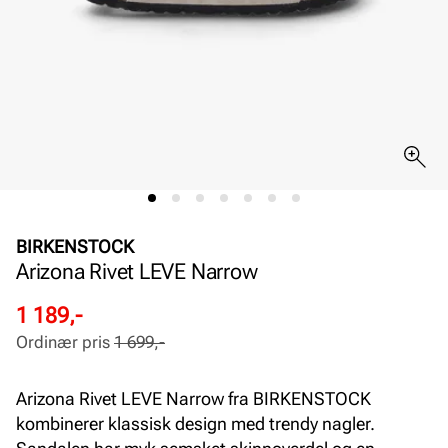
BIRKENSTOCK
Arizona Rivet LEVE Narrow
Rabattert
Ordinær
1 189,-
pris
pris
Ordinær pris
1 699,-
Pris
Pris
Arizona Rivet LEVE Narrow fra BIRKENSTOCK
kombinerer klassisk design med trendy nagler.