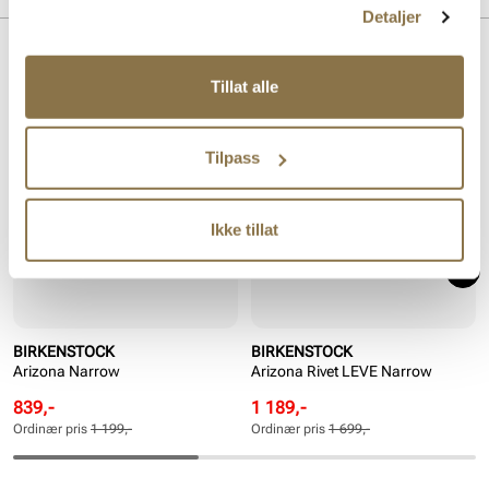
Detaljer
Lignende produkter
Tillat alle
SALG
SALG
Tilpass
Ikke tillat
BIRKENSTOCK
BIRKENSTOCK
Arizona Narrow
Arizona Rivet LEVE Narrow
Rabattert
Ordinær
Rabattert
Ordinær
839,-
1 189,-
pris
pris
pris
pris
Ordinær pris
1 199,-
Ordinær pris
1 699,-
Pris
Pris
Pris
Pris