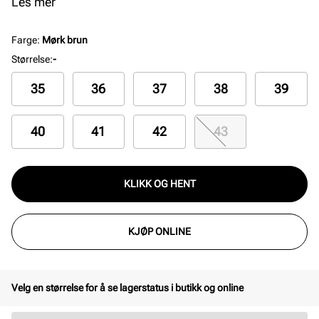
slitesterk fotsseng. Farge: Mocca
Les mer
Farge
:
Mørk brun
Størrelse
:
-
35
36
37
38
39
40
41
42
43
KLIKK OG HENT
KJØP ONLINE
Velg en størrelse for å se lagerstatus i butikk og online