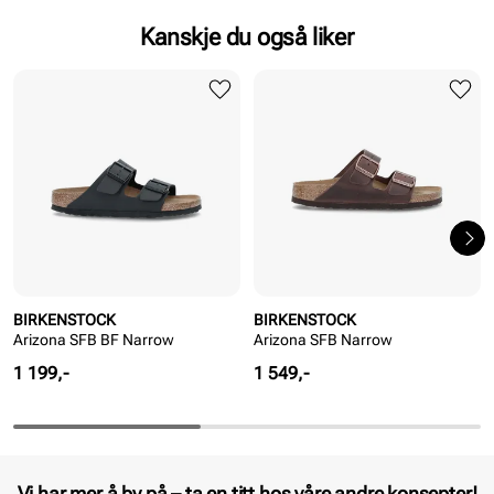
Kanskje du også liker
BIRKENSTOCK
BIRKENSTOCK
Arizona SFB BF Narrow
Arizona SFB Narrow
Pris
Pris
1 199,-
1 549,-
Vi har mer å by på – ta en titt hos våre andre konsepter!