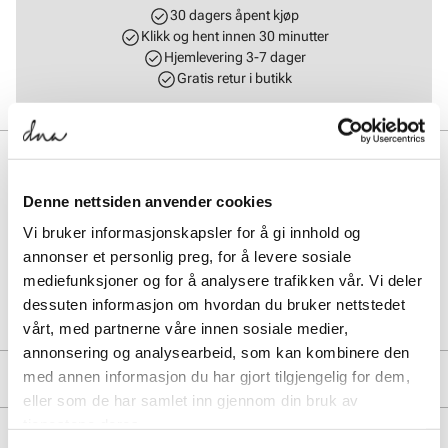
30 dagers åpent kjøp
Klikk og hent innen 30 minutter
Hjemlevering 3-7 dager
Gratis retur i butikk
BESKRIVELSE
Klassikeren Arizona sandalen har to stropper med individuelt
Denne nettsiden anvender cookies
justerbare metallpinnespenner. Toppen er laget av hudvennlig og
Vi bruker informasjonskapsler for å gi innhold og
holdbar Birko-Flor®. Original slitesterk fotsseng. Farge: Mocca
annonser et personlig preg, for å levere sosiale
mediefunksjoner og for å analysere trafikken vår. Vi deler
Art. nr.
41266405
dessuten informasjon om hvordan du bruker nettstedet
Lev. art. nr
51703
vårt, med partnerne våre innen sosiale medier,
annonsering og analysearbeid, som kan kombinere den
med annen informasjon du har gjort tilgjengelig for dem,
PRODUKTDETALJER
eller som de har samlet inn gjennom din bruk av
Overdel:
Syntetisk
tjenestene deres.
MERKE
For:
Syntet