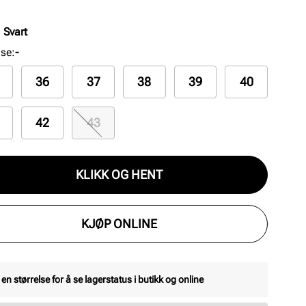
nnlegg sikrer komfort hele dagen. Syntetisk
åle gir god holdbarhet og stabilitet.
:
Svart
lse
:
-
36
37
38
39
40
42
43
KLIKK OG HENT
KJØP ONLINE
 en størrelse for å se lagerstatus i butikk og online