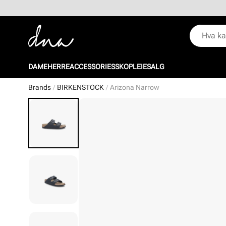
DAME
HERRE
ACCESSORIES
SKOPLEIE
SALG
Brands
BIRKENSTOCK
Arizona Narrow