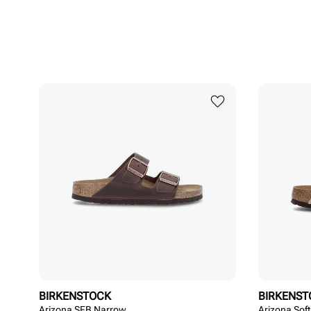
BIRKENSTOCK
BIRKENST
Arizona SFB Narrow
Arizona Sof