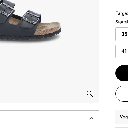
skumi
ytters
Farge
Større
35
41
Velg