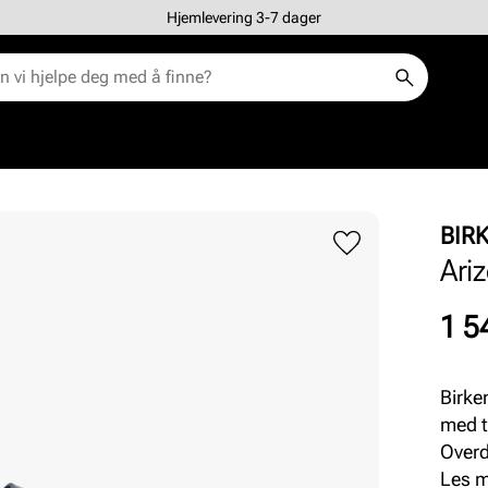
Hjemlevering 3-7 dager
BIR
Ari
Pris
1 5
Birke
med t
Overde
mens 
Les 