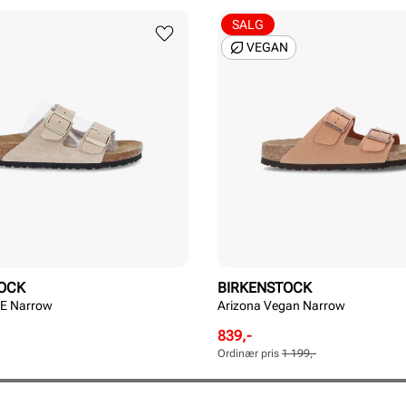
SALG
VEGAN
OCK
BIRKENSTOCK
VE Narrow
Arizona Vegan Narrow
Rabattert
Ordinær
839,-
pris
pris
Ordinær pris
1 199,-
Pris
Pris