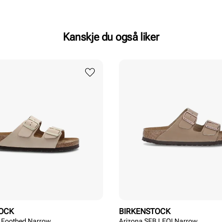
Kanskje du også liker
OCK
BIRKENSTOCK
t Footbed Narrow
Arizona SFB LEOI Narrow