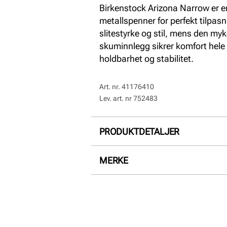
Birkenstock Arizona Narrow er e
metallspenner for perfekt tilpasn
slitestyrke og stil, mens den my
skuminnlegg sikrer komfort hele 
holdbarhet og stabilitet.
Art. nr.
41176410
Lev. art. nr
752483
PRODUKTDETALJER
Overdel:
Skinn
MERKE
For:
Skinn
Innersåle:
Skinn
Såle:
Syntet