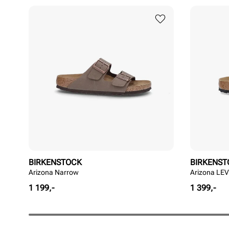
BIRKENSTOCK
BIRKENST
Arizona Narrow
Arizona LE
Pris
Pris
1 199,-
1 399,-