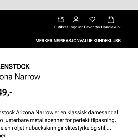
Butikker
Logg inn
Favoritter
Handlekurv
MERKER
INSPIRASJON
VALUE KUNDEKLUBB
KENSTOCK
zona Narrow
49,-
nstock Arizona Narrow er en klassisk damesandal
o justerbare metallspenner for perfekt tilpasning.
len i oljet nubuckskinn gir slitestyrke og stil,
den myke soft footbed-fotsengen med ekstra
mer