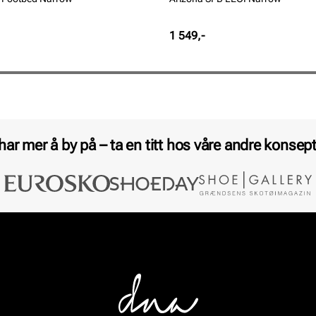
Pris
1 549,-
 har mer å by på – ta en titt hos våre andre konsept