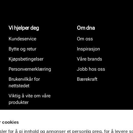
Vi hjelper deg
Om dna
Kundeservice
Om oss
Bytte og retur
Inspirasjon
Kjøpsbetingelser
Våre brands
Personvernerklæring
Jobb hos oss
Brukervilkår for
Bærekraft
nettstedet
Viktig å vite om våre
produkter
Ofte stilte spørsmål
r cookies
er for å gi innhold og annonser et personlig preg, for å levere s