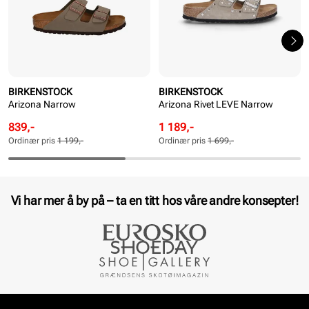
BIRKENSTOCK
BIRKENSTOCK
Arizona Narrow
Arizona Rivet LEVE Narrow
Rabattert
Ordinær
Rabattert
Ordinær
839,-
1 189,-
pris
pris
pris
pris
Ordinær pris
1 199,-
Ordinær pris
1 699,-
Pris
Pris
Pris
Pris
Vi har mer å by på – ta en titt hos våre andre konsepter!