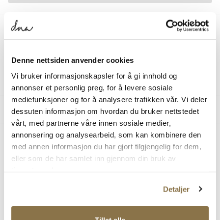
BESKRIVELSE
Denne nettsiden anvender cookies
Art. nr.
57267400
Vi bruker informasjonskapsler for å gi innhold og
Lev. art. nr
1032587
annonser et personlig preg, for å levere sosiale
mediefunksjoner og for å analysere trafikken vår. Vi deler
PRODUKTDETALJER
dessuten informasjon om hvordan du bruker nettstedet
vårt, med partnerne våre innen sosiale medier,
Overdel:
Semsket skinn
annonsering og analysearbeid, som kan kombinere den
MERKE
For:
Skinn
med annen informasjon du har gjort tilgjengelig for dem,
eller som de har samlet inn gjennom din bruk av
tjenestene deres.
Lignende produkter
Detaljer