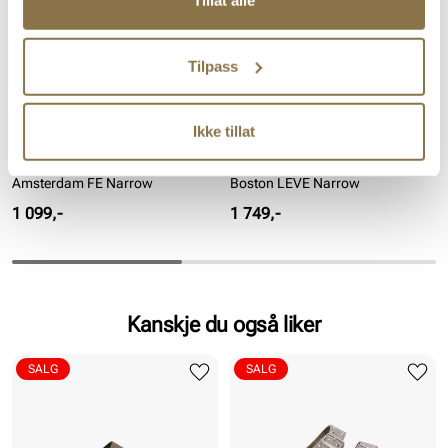
Tillat alle
Tilpass
Ikke tillat
BIRKENSTOCK
BIRKENSTOCK
Amsterdam FE Narrow
Boston LEVE Narrow
Pris
Pris
1 099,-
1 749,-
Kanskje du også liker
SALG
SALG