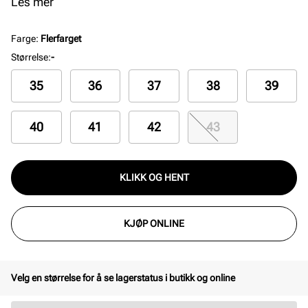
semsket skinn sørger for et naturlig design.
Les mer
Farge
:
Flerfarget
Størrelse
:
-
35
36
37
38
39
40
41
42
43
KLIKK OG HENT
KJØP ONLINE
Velg en størrelse for å se lagerstatus i butikk og online