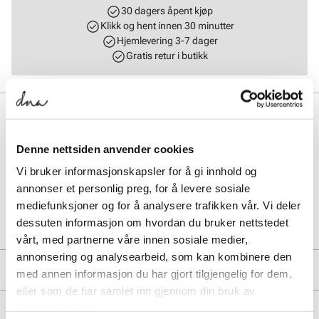
30 dagers åpent kjøp
Klikk og hent innen 30 minutter
Hjemlevering 3-7 dager
Gratis retur i butikk
BESKRIVELSE
Birkenstock Boston er en ekte klassiker som kan brukes hele året.
Denne nettsiden anvender cookies
Takket være dens elegante design som kan justeres individuelt.
Overmaterialet i mykt semsket skinn sørger for et naturlig design.
Vi bruker informasjonskapsler for å gi innhold og
annonser et personlig preg, for å levere sosiale
mediefunksjoner og for å analysere trafikken vår. Vi deler
Art. nr.
41967402
dessuten informasjon om hvordan du bruker nettstedet
Lev. art. nr
1025844
vårt, med partnerne våre innen sosiale medier,
annonsering og analysearbeid, som kan kombinere den
PRODUKTDETALJER
med annen informasjon du har gjort tilgjengelig for dem,
eller som de har samlet inn gjennom din bruk av
Overdel:
Semsket skinn
tjenestene deres.
MERKE
For:
Skinn