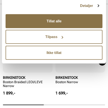
Detaljer
Lignende produkter
Tillat alle
Tilpass
Ikke tillat
BIRKENSTOCK
BIRKENSTOCK
Boston Braided LEOI/LEVE
Boston Narrow
Narrow
Pris
Pris
1 899,-
1 699,-