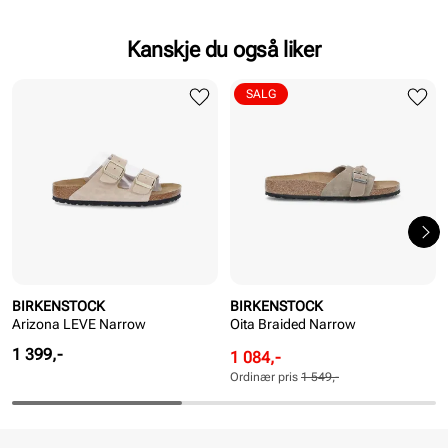
Kanskje du også liker
SALG
BIRKENSTOCK
BIRKENSTOCK
Arizona LEVE Narrow
Oita Braided Narrow
Pris
1 399,-
Rabattert
Ordinær
1 084,-
pris
pris
Ordinær pris
1 549,-
Pris
Pris