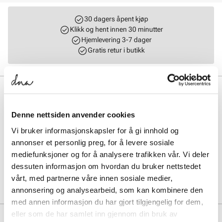
30 dagers åpent kjøp
Klikk og hent innen 30 minutter
Hjemlevering 3-7 dager
Gratis retur i butikk
BESKRIVELSE
Birkenstock Arizona Soft Footbed Narrow er en klassisk sandal med
Denne nettsiden anvender cookies
justerbare skinnreimer for optimal passform. Den myke fotsengen
gir utmerket komfort og støtte gjennom hele dagen, mens EVA-sålen
Vi bruker informasjonskapsler for å gi innhold og
sikrer letthet og demping. Perfekt for dame som ønsker en tidløs og
annonser et personlig preg, for å levere sosiale
behagelig sandal til sommerbruk.
mediefunksjoner og for å analysere trafikken vår. Vi deler
dessuten informasjon om hvordan du bruker nettstedet
Art. nr.
41633400
vårt, med partnerne våre innen sosiale medier,
Lev. art. nr
1024952
annonsering og analysearbeid, som kan kombinere den
med annen informasjon du har gjort tilgjengelig for dem,
eller som de har samlet inn gjennom din bruk av
PRODUKTDETALJER