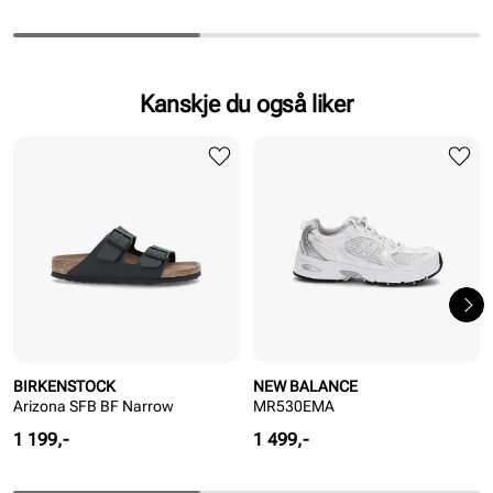
Kanskje du også liker
BIRKENSTOCK
NEW BALANCE
Arizona SFB BF Narrow
MR530EMA
Pris
Pris
1 199,-
1 499,-