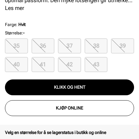
optimal passform. Den myke fotsengen gir utmerket
komfort og støtte gjennom hele dagen, mens EVA-
Les mer
sålen sikrer letthet og demping. Perfekt for dame som
ønsker en tidløs og behagelig sandal til sommerbruk.
Farge
:
Hvit
Størrelse
:
-
35
36
37
38
39
40
41
42
43
KLIKK OG HENT
KJØP ONLINE
Velg en størrelse for å se lagerstatus i butikk og online