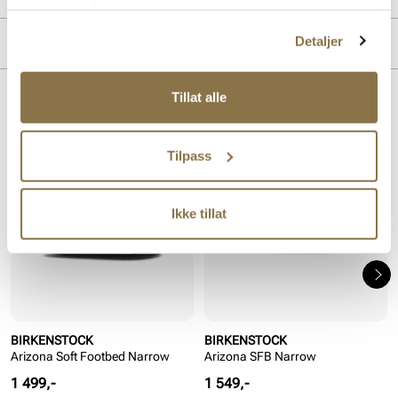
tjenestene deres.
Overdel:
Skinn
Detaljer
MERKE
For:
Skinn
Såle:
EVA såle
Tillat alle
Lignende produkter
Tilpass
Ikke tillat
BIRKENSTOCK
BIRKENSTOCK
Arizona Soft Footbed Narrow
Arizona SFB Narrow
Pris
Pris
1 499,-
1 549,-