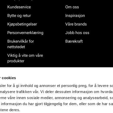
Kundeservice
Om oss
Bytte og retur
Inspirasjon
Kjøpsbetingelser
Våre brands
Personvernerklæring
Jobb hos oss
Brukervilkår for
Bærekraft
nettstedet
Viktig å vite om våre
produkter
Ofte stilte spørsmål
r cookies
er for å gi innhold og annonser et personlig preg, for å levere s
nalysere trafikken vår. Vi deler dessuten informasjon om hvorda
nerne våre innen sosiale medier, annonsering og analysearbeid, 
formasjon du har gjort tilgjengelig for dem, eller som de har sa
stene deres.