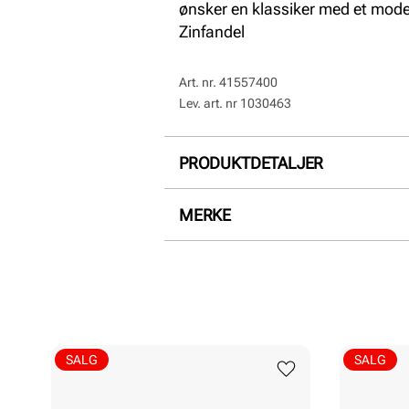
ønsker en klassiker med et mode
Zinfandel
Art. nr.
41557400
Lev. art. nr
1030463
PRODUKTDETALJER
Overdel:
Semsket skinn
MERKE
SALG
SALG