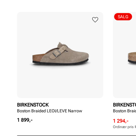
SALG
BIRKENSTOCK
BIRKENST
Boston Braided LEOI/LEVE Narrow
Boston Bra
Pris
1 899,-
Rabattert
Ordinær
1 294,-
pris
pris
Ordinær pris
Pris
Pris