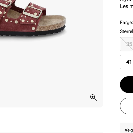
unikt
Les 
ønske
optim
Farge
Større
35
41
Velg