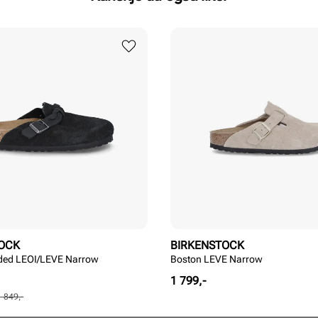
OCK
BIRKENSTOCK
ided LEOI/LEVE Narrow
Boston LEVE Narrow
Pris
1 799,-
1 849,-