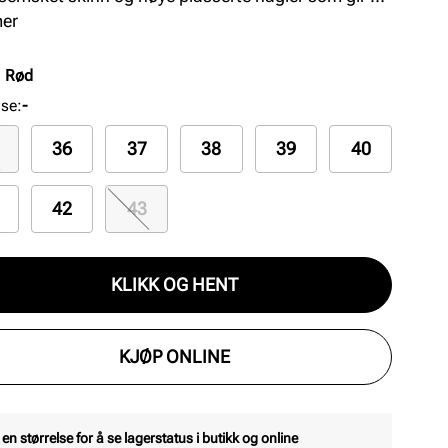
 uttrykk uten å forstyrre. Perfekt for damer som
mer
r en klassiker med et moderne, kult preg og
al passform. Farge: Zinfandel
:
Rød
lse
:
-
36
37
38
39
40
42
43
KLIKK OG HENT
KJØP ONLINE
 en størrelse for å se lagerstatus i butikk og online