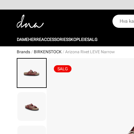
DAME
HERRE
ACCESSORIES
SKOPLEIE
SALG
Brands
BIRKENSTOCK
Arizona Rivet LEVE Narrow
SALG