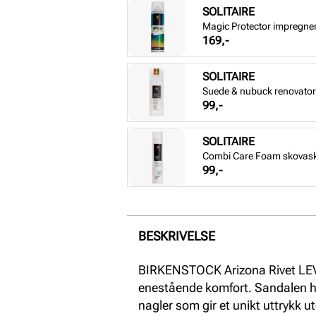
SOLITAIRE
Magic Protector impregne
Pris
169,-
SOLITAIRE
Suede & nubuck renovator 
Pris
99,-
SOLITAIRE
Combi Care Foam skovas
Pris
99,-
BESKRIVELSE
BIRKENSTOCK Arizona Rivet LEV
enestående komfort. Sandalen h
nagler som gir et unikt uttrykk u