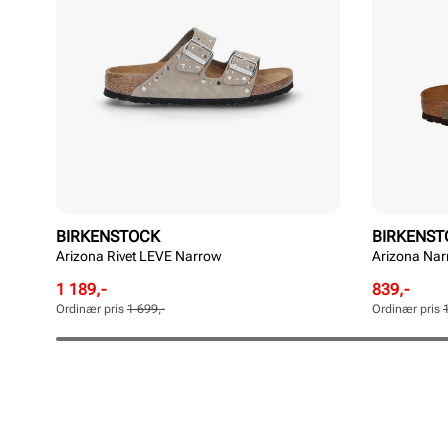
BIRKENSTOCK
BIRKENST
Arizona Rivet LEVE Narrow
Arizona Na
Rabattert
Ordinær
Rabattert
Ordinær
1 189,-
839,-
pris
pris
pris
pris
Ordinær pris
1 699,-
Ordinær pris
Pris
Pris
Pris
Pris