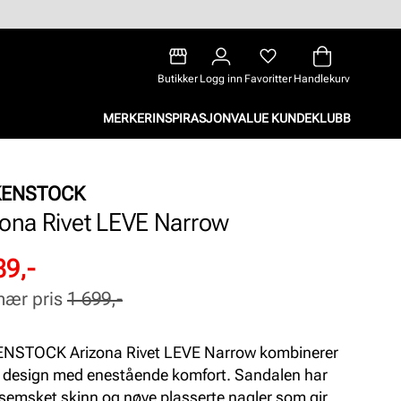
Butikker
Logg inn
Favoritter
Handlekurv
MERKER
INSPIRASJON
VALUE KUNDEKLUBB
KENSTOCK
zona Rivet LEVE Narrow
attert
inær
89,-
nær pris
1 699,-
NSTOCK Arizona Rivet LEVE Narrow kombinerer
s design med enestående komfort. Sandalen har
semsket skinn og nøye plasserte nagler som gir et