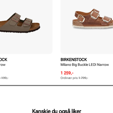
OCK
BIRKENSTOCK
rrow
Milano Big Buckle LEOI Narrow
Rabattert
Ordinær
1 259,-
pris
pris
1 199,-
Ordinær pris
1 799,-
Pris
Pris
Kanskje du også liker