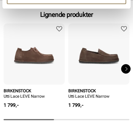
Såle:
Gummi
Lignende produkter
BIRKENSTOCK
BIRKENSTOCK
Utti Lace LEVE Narrow
Utti Lace LEVE Narrow
Pris
Pris
1 799,-
1 799,-