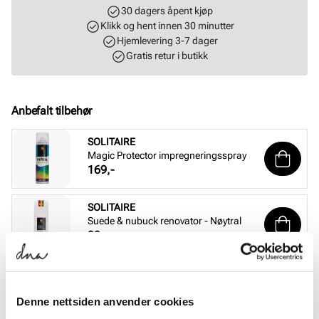
30 dagers åpent kjøp
Klikk og hent innen 30 minutter
Hjemlevering 3-7 dager
Gratis retur i butikk
Anbefalt tilbehør
SOLITAIRE
Magic Protector impregneringsspray
Pris
169,-
SOLITAIRE
Suede & nubuck renovator - Nøytral
Pris
99,-
SOLITAIRE
Combi Care Foam skovask
Pris
99,-
Denne nettsiden anvender cookies