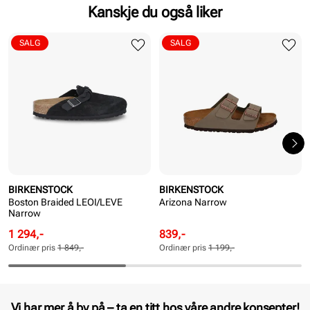
Kanskje du også liker
SALG
SALG
BIRKENSTOCK
BIRKENSTOCK
Boston Braided LEOI/LEVE
Arizona Narrow
Narrow
Rabattert
Ordinær
Rabattert
Ordinær
1 294,-
839,-
pris
pris
pris
pris
Ordinær pris
1 849,-
Ordinær pris
1 199,-
Pris
Pris
Pris
Pris
Vi har mer å by på – ta en titt hos våre andre konsepter!