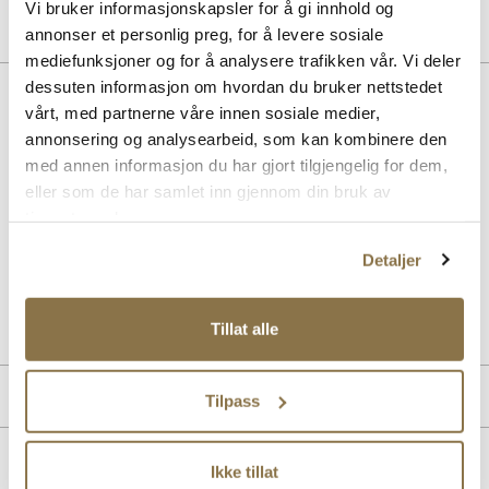
Vi bruker informasjonskapsler for å gi innhold og
annonser et personlig preg, for å levere sosiale
mediefunksjoner og for å analysere trafikken vår. Vi deler
dessuten informasjon om hvordan du bruker nettstedet
BESKRIVELSE
vårt, med partnerne våre innen sosiale medier,
annonsering og analysearbeid, som kan kombinere den
BIRKENSTOCK Utti Lace LEVE Narrow er en elegant mokkasinsko i
semsket skinn med karakteristisk søm. Den myke hællasken gir
med annen informasjon du har gjort tilgjengelig for dem,
enkel av- og påtaking, mens den anatomisk formede, uttakbare
eller som de har samlet inn gjennom din bruk av
Deep Blue-fotsengen sikrer optimal komfort gjennom hele dagen.
tjenestene deres.
Gummisålen gir godt grep og slitestyrke. Perfekt for dame som
ønsker tidløs stil og komfort. Farge: Gray Taupe
Detaljer
Art. nr.
32763400
Lev. art. nr
1027321
Tillat alle
PRODUKTDETALJER
Tilpass
Overdel:
Semsket skinn
MERKE
For:
Skinn
Ikke tillat