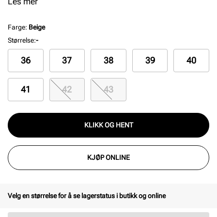
mens den anatomisk formede, uttakbare Deep Blue-
Les mer
fotsengen sikrer optimal komfort gjennom hele
dagen. Gummisålen gir godt grep og slitestyrke.
Farge
:
Beige
Perfekt for dame som ønsker tidløs stil og komfort.
Størrelse
:
-
Farge: Gray Taupe
36
37
38
39
40
41
42
43
KLIKK OG HENT
KJØP ONLINE
Velg en størrelse for å se lagerstatus i butikk og online