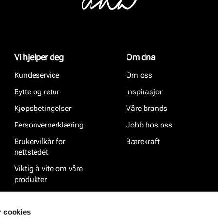
Vi hjelper deg
Om dna
Kundeservice
Om oss
Bytte og retur
Inspirasjon
Kjøpsbetingelser
Våre brands
Personvernerklæring
Jobb hos oss
Brukervilkår for
Bærekraft
nettstedet
Viktig å vite om våre
produkter
Ofte stilte spørsmål
r cookies