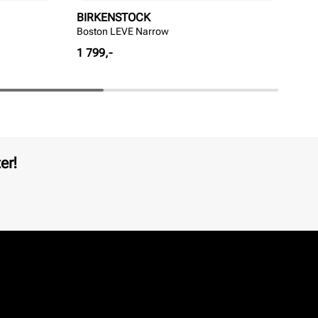
BIRKENSTOCK
BI
Boston LEVE Narrow
Ari
Pris
Pri
1 799,-
1 3
er!