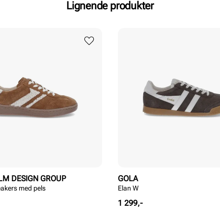
Lignende produkter
LM DESIGN GROUP
GOLA
akers med pels
Elan W
Pris
1 299,-