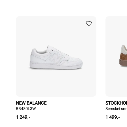
NEW BALANCE
STOCKHO
BB480L3W
Semsket sne
Pris
Pris
1 249,-
1 499,-