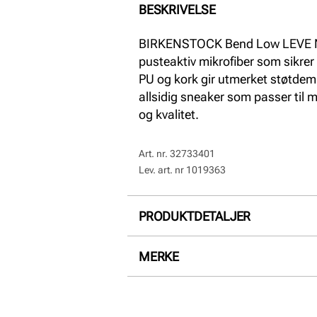
BESKRIVELSE
BIRKENSTOCK Bend Low LEVE Na
pusteaktiv mikrofiber som sikrer
PU og kork gir utmerket støtdem
allsidig sneaker som passer til
og kvalitet.
Art. nr.
32733401
Lev. art. nr
1019363
PRODUKTDETALJER
Såle:
Gummi
MERKE