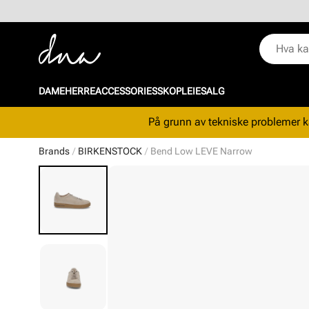
DAME
HERRE
ACCESSORIES
SKOPLEIE
SALG
På grunn av tekniske problemer ka
Brands
BIRKENSTOCK
Bend Low LEVE Narrow