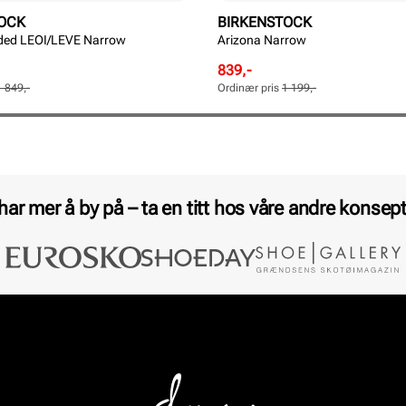
OCK
BIRKENSTOCK
ided LEOI/LEVE Narrow
Arizona Narrow
Rabattert
Ordinær
839,-
pris
pris
1 849,-
Ordinær pris
1 199,-
Pris
Pris
 har mer å by på – ta en titt hos våre andre konsept