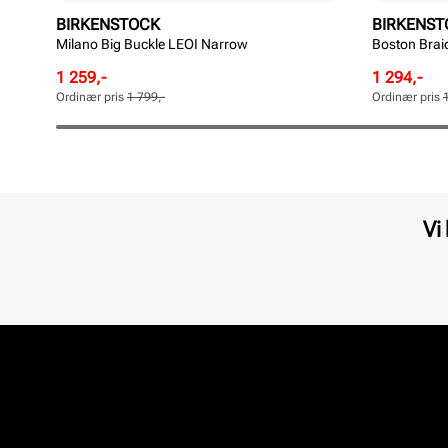
BIRKENSTOCK
BIRKENST
Milano Big Buckle LEOI Narrow
Boston Bra
Rabattert
Ordinær
Rabattert
Ordinær
1 259,-
1 294,-
pris
pris
pris
pris
Ordinær pris
1 799,-
Ordinær pris
Pris
Pris
Pris
Pris
Vi