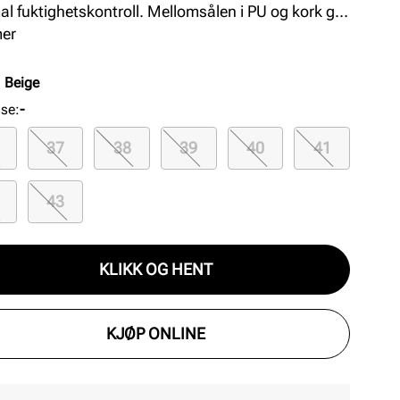
al fuktighetskontroll. Mellomsålen i PU og kork gir
ket støtdemping, mens gummisålen gir godt grep.
mer
lsidig sneaker som passer til mange anledninger
okus på komfort og kvalitet.
:
Beige
lse
:
-
37
38
39
40
41
43
KLIKK OG HENT
KJØP ONLINE