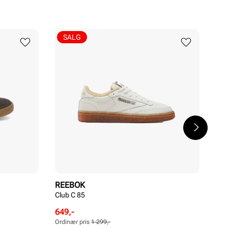
SALG
REEBOK
RE
Club C 85
Cla
Pri
1 2
Rabattert
Ordinær
649,-
pris
pris
Ordinær pris
1 299,-