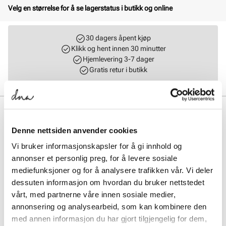
Velg en størrelse for å se lagerstatus i butikk og online
30 dagers åpent kjøp
Klikk og hent innen 30 minutter
Hjemlevering 3-7 dager
Gratis retur i butikk
BESKRIVELSE
Denne nettsiden anvender cookies
Arizona Vegan Regular fra BIRKENSTOCK er en vegansk sandal
med overmateriale i slitesterkt, syntetisk Birko-Flor® med semsket
Vi bruker informasjonskapsler for å gi innhold og
utseende. Sandalen er bredere enn Arizona Narrow og gir god
annonser et personlig preg, for å levere sosiale
komfort med hudvennlig materiale. Perfekt for herre som ønsker et
etisk og robust valg innen biosandaler. Farge: Desert Dust Thyme
mediefunksjoner og for å analysere trafikken vår. Vi deler
dessuten informasjon om hvordan du bruker nettstedet
vårt, med partnerne våre innen sosiale medier,
Art. nr.
11933400
annonsering og analysearbeid, som kan kombinere den
Lev. art. nr
1024550
med annen informasjon du har gjort tilgjengelig for dem,