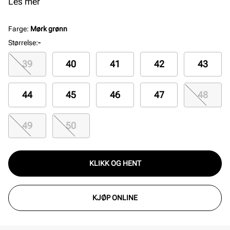
Sandalen er bredere enn Arizona Narrow og gir god
Les mer
komfort med hudvennlig materiale. Perfekt for herre
som ønsker et etisk og robust valg innen biosandaler.
Farge
:
Mørk grønn
Farge: Desert Dust Thyme
Størrelse
:
-
39
40
41
42
43
44
45
46
47
48
49
50
KLIKK OG HENT
KJØP ONLINE