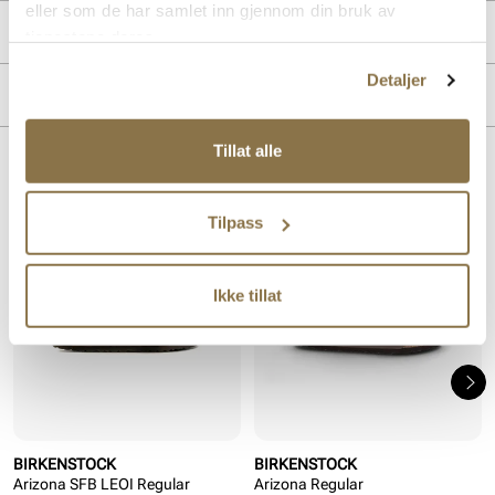
eller som de har samlet inn gjennom din bruk av
PRODUKTDETALJER
tjenestene deres.
Detaljer
Overdel:
Syntetisk
MERKE
For:
Syntet
Vegansk
Tillat alle
Lignende produkter
Tilpass
Ikke tillat
BIRKENSTOCK
BIRKENSTOCK
Arizona SFB LEOI Regular
Arizona Regular