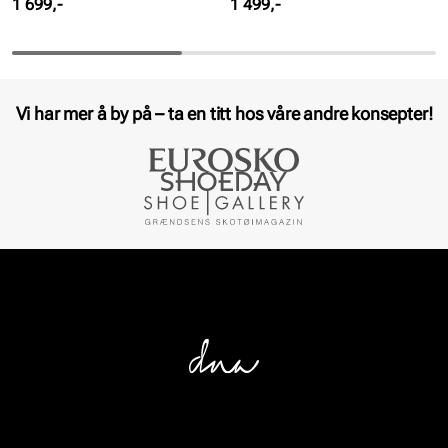
Pris
Pris
1 699,-
1 499,-
Vi har mer å by på – ta en titt hos våre andre konsepter!