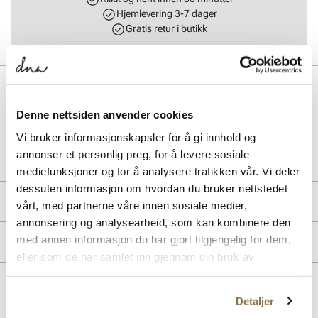
Hjemlevering 3-7 dager
Gratis retur i butikk
BESKRIVELSE
Denne nettsiden anvender cookies
Vi bruker informasjonskapsler for å gi innhold og
Art. nr.
11867403
annonser et personlig preg, for å levere sosiale
Lev. art. nr
1031632
mediefunksjoner og for å analysere trafikken vår. Vi deler
dessuten informasjon om hvordan du bruker nettstedet
PRODUKTDETALJER
vårt, med partnerne våre innen sosiale medier,
annonsering og analysearbeid, som kan kombinere den
Overdel:
Semsket skinn
med annen informasjon du har gjort tilgjengelig for dem,
MERKE
For:
Skinn
eller som de har samlet inn gjennom din bruk av
tjenestene deres.
Lignende produkter
Detaljer