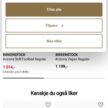
SALG
VEGAN
Tillat alle
Tilpass
Ikke tillat
BIRKENSTOCK
BIRKENSTOCK
Arizona Soft Footbed Regular
Arizona Vegan Regular
Pris
1 199,-
Rabattert
Ordinær
1 014,-
pris
pris
Ordinær pris
1 449,-
Pris
Pris
Kanskje du også liker