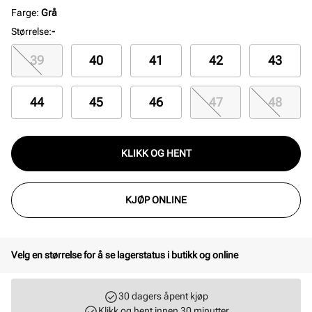
Farge
:
Grå
Størrelse
:
-
39
40
41
42
43
44
45
46
47
48
KLIKK OG HENT
KJØP ONLINE
Velg en størrelse for å se lagerstatus i butikk og online
30 dagers åpent kjøp
Klikk og hent innen 30 minutter