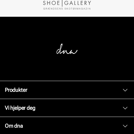
Produkter
Dame
Vi hjelper deg
Herre
Kundeservice
Om dna
Tilbehør
Bytte og retur