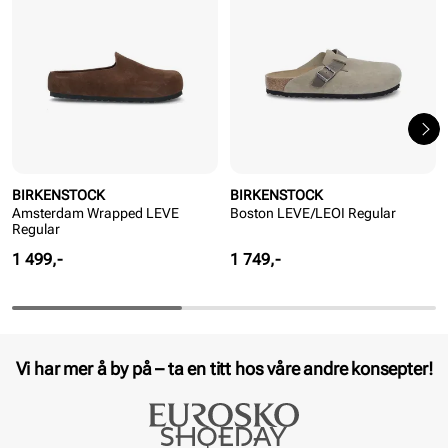
BIRKENSTOCK
BIRKENSTOCK
Amsterdam Wrapped LEVE
Boston LEVE/LEOI Regular
Regular
Pris
Pris
1 499,-
1 749,-
Vi har mer å by på – ta en titt hos våre andre konsepter!