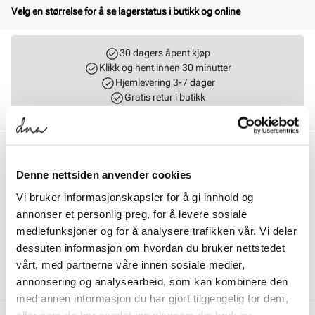
Velg en størrelse for å se lagerstatus i butikk og online
30 dagers åpent kjøp
Klikk og hent innen 30 minutter
Hjemlevering 3-7 dager
Gratis retur i butikk
BESKRIVELSE
Denne nettsiden anvender cookies
Boston WB LENB Regular er en stilren clog laget av mykt nubuk
skinn. Den har en komfortabel skinnfôr og en solid såle som gir godt
Vi bruker informasjonskapsler for å gi innhold og
grep. Perfekt for både avslapning hjemme og uformelle utflukter,
annonser et personlig preg, for å levere sosiale
kombinerer den stil og funksjonalitet på en elegant måte.
mediefunksjoner og for å analysere trafikken vår. Vi deler
dessuten informasjon om hvordan du bruker nettstedet
Art. nr.
11267402
vårt, med partnerne våre innen sosiale medier,
Lev. art. nr
1032760
annonsering og analysearbeid, som kan kombinere den
med annen informasjon du har gjort tilgjengelig for dem,
eller som de har samlet inn gjennom din bruk av