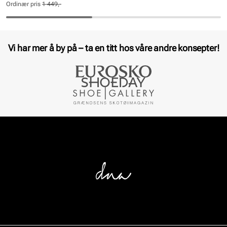
pris
pris
Ordinær pris
1 449,-
Pris
Pris
Vi har mer å by på – ta en titt hos våre andre konsepter!