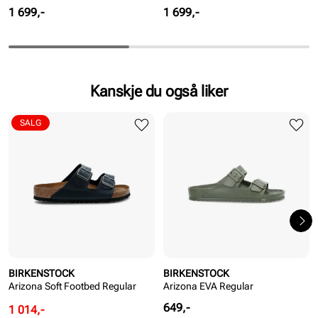
Pris
Pris
1 699,-
1 699,-
Kanskje du også liker
SALG
BIRKENSTOCK
BIRKENSTOCK
Arizona Soft Footbed Regular
Arizona EVA Regular
Pris
649,-
Rabattert
Ordinær
1 014,-