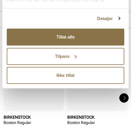
PRODUKTDETALJER
tjenestene deres.
Overdel:
Nubuk skinn
Detaljer
MERKE
For:
Skinn
Tillat alle
Lignende produkter
Tilpass
Ikke tillat
BIRKENSTOCK
BIRKENSTOCK
Boston Regular
Boston Regular