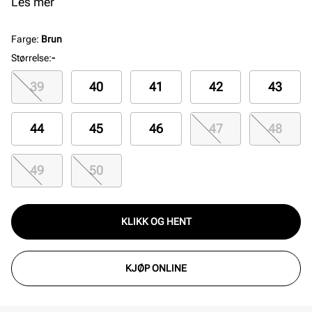
avslapning hjemme og uformelle utflukter, kombinerer
Les mer
den stil og funksjonalitet på en elegant måte.
Farge
:
Brun
Størrelse
:
-
39
40
41
42
43
44
45
46
47
48
49
50
KLIKK OG HENT
KJØP ONLINE