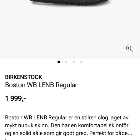
BIRKENSTOCK
Boston WB LENB Regular
Pris
1 999,-
Boston WB LENB Regular er en stilren clog laget av
mykt nubuk skinn. Den har en komfortabel skinnfôr
og en solid såle som gir godt grep. Perfekt for både