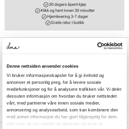
30 dagers åpent kjøp
Klikk og hent innen 30 minutter
Hjemlevering 3-7 dager
Gratis retur i butikk
BESKRIVELSE
Birkenstock Utti er en tidløs sko i mokkasinstil. Den påfallende
sømmen er et blikkfang. Den myke hællasken sørger for at skoene er
Denne nettsiden anvender cookies
komfortable å ta på og av. Den komfortable og lette Deep Blue
Footbed gjør skoen til en komfortabel følgesvenn 24/7.
Vi bruker informasjonskapsler for å gi innhold og
annonser et personlig preg, for å levere sosiale
mediefunksjoner og for å analysere trafikken vår. Vi deler
Art. nr.
03267401
dessuten informasjon om hvordan du bruker nettstedet
Lev. art. nr
1031439
vårt, med partnerne våre innen sosiale medier,
annonsering og analysearbeid, som kan kombinere den
PRODUKTDETALJER
med annen informasjon du har gjort tilgjengelig for dem,
eller som de har samlet inn gjennom din bruk av
Overdel:
Semsket skinn