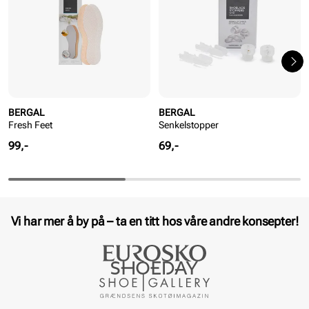
BERGAL
BERGAL
Fresh Feet
Senkelstopper
Pris
Pris
99,-
69,-
Vi har mer å by på – ta en titt hos våre andre konsepter!