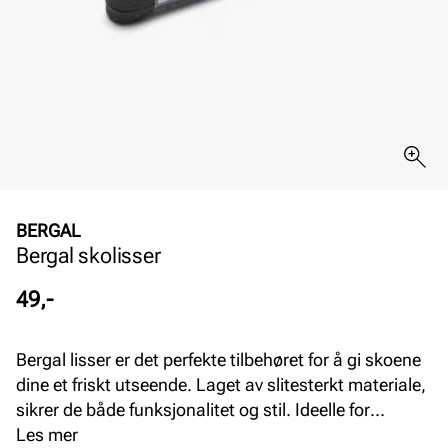
BERGAL
Bergal skolisser
Pris
49,-
Bergal lisser er det perfekte tilbehøret for å gi skoene
dine et friskt utseende. Laget av slitesterkt materiale,
sikrer de både funksjonalitet og stil. Ideelle for
hverdagsbruk, disse lissene kombinerer kvalitet med
Les mer