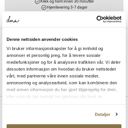
Klikk og hent innen 30 minutter
Hjemlevering 3-7 dager
Gratis retur i butikk
BESKRIVELSE
Denne nettsiden anvender cookies
Bergal lisser er det perfekte tilbehøret for å gi skoene dine et friskt
Vi bruker informasjonskapsler for å gi innhold og
utseende. Laget av slitesterkt materiale, sikrer de både funksjonalitet
annonser et personlig preg, for å levere sosiale
og stil. Ideelle for hverdagsbruk, disse lissene kombinerer kvalitet
mediefunksjoner og for å analysere trafikken vår. Vi deler
med enkelhet, og passer til de fleste skotyper.
dessuten informasjon om hvordan du bruker nettstedet
vårt, med partnerne våre innen sosiale medier,
Art. nr.
97153010
annonsering og analysearbeid, som kan kombinere den
Lev. art. nr
1856
med annen informasjon du har gjort tilgjengelig for dem,
eller som de har samlet inn gjennom din bruk av
tjenestene deres.
Lignende produkter
Detaljer