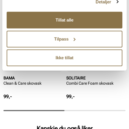
Detaljer
Lignende produkter
Tillat alle
Tilpass
Ikke tillat
BAMA
SOLITAIRE
Clean & Care skovask
Combi Care Foam skovask
Pris
Pris
99,-
99,-
Kanskje du også liker