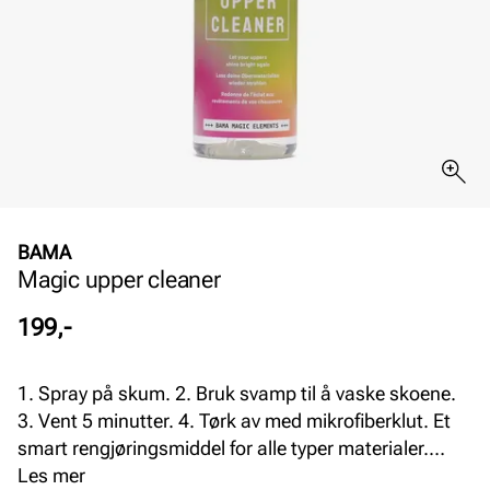
BAMA
Magic upper cleaner
Pris
199,-
1. Spray på skum. 2. Bruk svamp til å vaske skoene.
3. Vent 5 minutter. 4. Tørk av med mikrofiberklut. Et
smart rengjøringsmiddel for alle typer materialer.
Ingrediensene brukes også i kosmetiske produkter og
Les mer