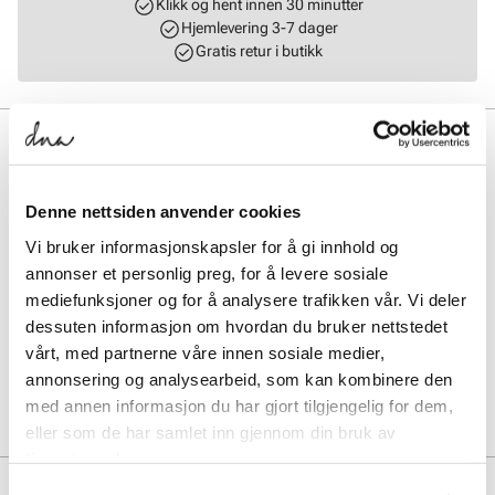
Klikk og hent innen 30 minutter
Hjemlevering 3-7 dager
Gratis retur i butikk
BESKRIVELSE
1. Spray på skum. 2. Bruk svamp til å vaske skoene. 3. Vent 5
minutter. 4. Tørk av med mikrofiberklut. Et smart rengjøringsmiddel
Denne nettsiden anvender cookies
for alle typer materialer. Ingrediensene brukes også i kosmetiske
Vi bruker informasjonskapsler for å gi innhold og
produkter og er derfor svært skånsomme mot alle materialer. De
aktive ingrediensene er veldig effektive, men også ekstremt milde og
annonser et personlig preg, for å levere sosiale
skånsomme. Den magiske kraften til dette smarte
mediefunksjoner og for å analysere trafikken vår. Vi deler
rengjøringsskummet får overdelene til å skinne igjen. Magic upper
dessuten informasjon om hvordan du bruker nettstedet
cleaner er miljøvennlig..
vårt, med partnerne våre innen sosiale medier,
annonsering og analysearbeid, som kan kombinere den
Art. nr.
97698010
med annen informasjon du har gjort tilgjengelig for dem,
Lev. art. nr
2022
eller som de har samlet inn gjennom din bruk av
tjenestene deres.