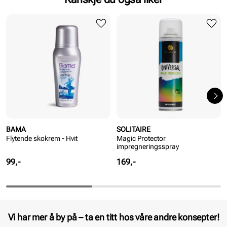
BAMA
SOLITAIRE
Flytende skokrem - Hvit
Magic Protector
impregneringsspray
Pris
Pris
99,-
169,-
Vi har mer å by på – ta en titt hos våre andre konsepter!