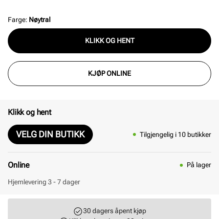
er derfor svært skånsomme mot alle materialer. De
aktive ingrediensene er veldig effektive, men også
Farge
:
Nøytral
ekstremt milde og skånsomme. Den magiske kraften
KLIKK OG HENT
til dette smarte rengjøringsskummet får overdelene til
å skinne igjen. Magic upper cleaner er miljøvennlig..
KJØP ONLINE
Klikk og hent
VELG DIN BUTIKK
Tilgjengelig i 10 butikker
Online
På lager
Hjemlevering 3 - 7 dager
30 dagers åpent kjøp