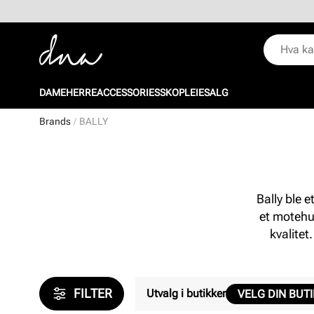
DAME
HERRE
ACCESSORIES
SKOPLEIE
SALG
Brands
BALLY
Bally ble e
et motehu
kvalitet
FILTER
Utvalg i butikker
VELG DIN BUT