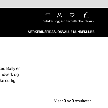
Butikker
Logg inn
Favoritter
Handlekurv
MERKER
INSPIRASJON
VALUE KUNDEKLUBB
er. Bally er
åndverk og
ke curlig
Viser
0
av
0
resultater