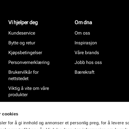
Vi hjelper deg
Om dna
Kundeservice
Om oss
Bytte og retur
Inspirasjon
Kjøpsbetingelser
Våre brands
Personvernerklæring
Jobb hos oss
Brukervilkår for
Bærekraft
nettstedet
Viktig å vite om våre
produkter
Ofte stilte spørsmål
r cookies
er for å gi innhold og annonser et personlig preg, for å levere s