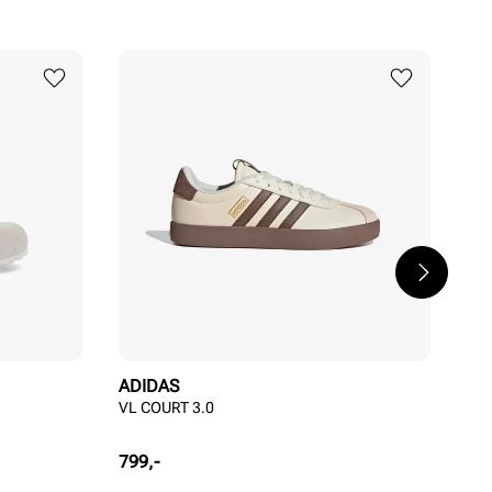
ADIDAS
NE
VL COURT 3.0
MR
Pris
Pri
799,-
1 4