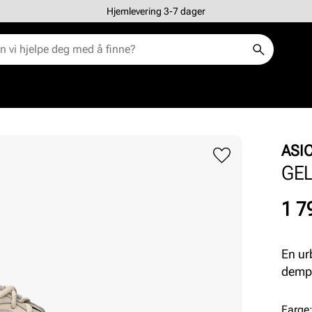
Hjemlevering 3-7 dager
ASI
GE
Pris
1 7
En ur
dempi
Farge