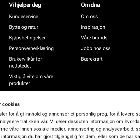
Vi hjelper deg
Om dna
Kundeservice
Om oss
Bytte og retur
Inspirasjon
Kjøpsbetingelser
Våre brands
Personvernerklæring
Jobb hos oss
Brukervilkår for
Bærekraft
nettstedet
Viktig å vite om våre
produkter
Ofte stilte spørsmål
r cookies
er for å gi innhold og annonser et personlig preg, for å levere s
nalysere trafikken vår. Vi deler dessuten informasjon om hvorda
nerne våre innen sosiale medier, annonsering og analysearbeid, 
formasjon du har gjort tilgjengelig for dem, eller som de har sa