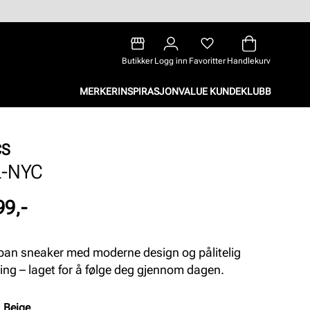
Butikker
Logg inn
Favoritter
Handlekurv
MERKER
INSPIRASJON
VALUE KUNDEKLUBB
CS
L-NYC
99,-
ban sneaker med moderne design og pålitelig
ng – laget for å følge deg gjennom dagen.
:
Beige