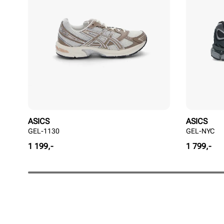
ASICS
ASICS
GEL-1130
GEL-NYC
Pris
Pris
1 199,-
1 799,-