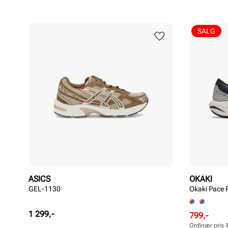
SALG
ASICS
OKAKI
GEL-1130
Okaki Pace 
Pris
1 299,-
Rabattert
Ordinær
799,-
pris
pris
Ordinær pris