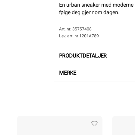
En urban sneaker med moderne de
følge deg gjennom dagen.
Art. nr.
35757408
Lev. art. nr
1201A789
PRODUKTDETALJER
Overdel:
Mesh, Semsket skinn
MERKE
For:
Mesh
Såle:
EVA såle, Gummi, Støt
Membran:
Pustende