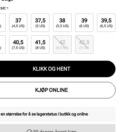
lse
:
-
37
37,5
38
39
39,5
)
(4,5 US)
(5 US)
(5,5 US)
(6 US)
(6,5 US)
40,5
41,5
42
42,5
)
(7,5 US)
(8 US)
(8,5 US)
(9 US)
KLIKK OG HENT
KJØP ONLINE
 en størrelse for å se lagerstatus i butikk og online
30 dagers åpent kjøp