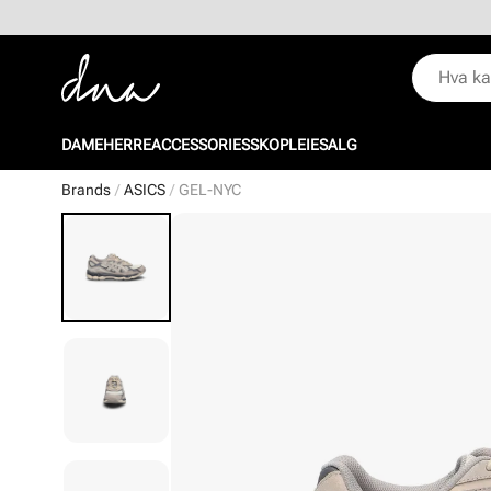
DAME
HERRE
ACCESSORIES
SKOPLEIE
SALG
Brands
ASICS
GEL-NYC