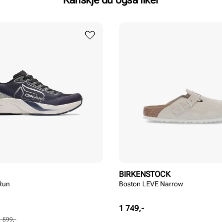
BIRKENSTOCK
Run
Boston LEVE Narrow
Pris
1 749,-
1 599,-