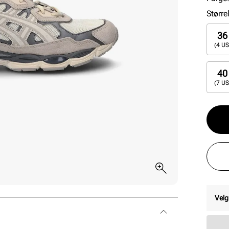
Større
36
(4 US
40
(7 US
Velg