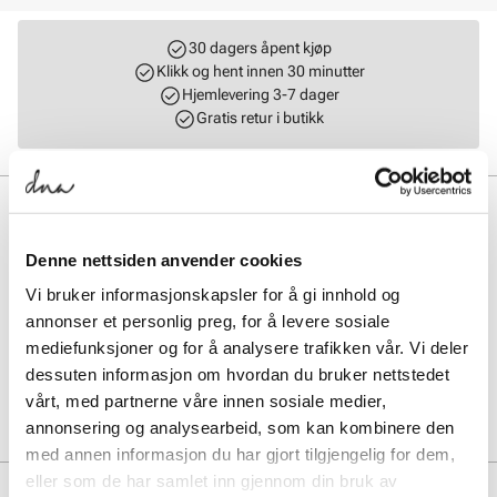
30 dagers åpent kjøp
Klikk og hent innen 30 minutter
Hjemlevering 3-7 dager
Gratis retur i butikk
BESKRIVELSE
GEL-1130 er en klassisk running inspirert modell fra Asics.
Denne nettsiden anvender cookies
Konstruksjonen til modellen har røtter fra GEL-Kayano 14 og har
Vi bruker informasjonskapsler for å gi innhold og
linjer og detaljer fra estetikken fra slutten av 2000-tallet. Gel-
teknologi i hælen og yttersåle i EVA sikrer en dempende, lett og
annonser et personlig preg, for å levere sosiale
komfortabel følelse hele dagen.
mediefunksjoner og for å analysere trafikken vår. Vi deler
dessuten informasjon om hvordan du bruker nettstedet
Art. nr.
05257402
vårt, med partnerne våre innen sosiale medier,
Lev. art. nr
1203A610
annonsering og analysearbeid, som kan kombinere den
med annen informasjon du har gjort tilgjengelig for dem,
eller som de har samlet inn gjennom din bruk av
PRODUKTDETALJER