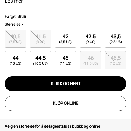
slutten av 2000-tallet. Gel-teknologi i hælen og
Les mer
yttersåle i EVA sikrer en dempende, lett og
komfortabel følelse hele dagen.
Farge
:
Brun
Størrelse
:
-
40,5
41,5
42
42,5
43,5
(7,5 US)
(8 US)
(8,5 US)
(9 US)
(9,5 US)
44
44,5
45
46
46,5
(10 US)
(10,5 US)
(11 US)
(11,5 US)
(12 US)
KLIKK OG HENT
KJØP ONLINE
Velg en størrelse for å se lagerstatus i butikk og online