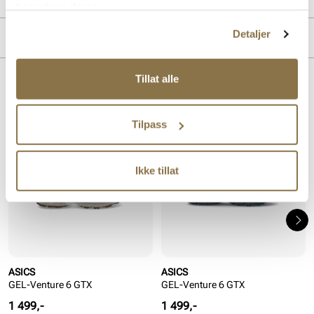
tjenestene deres.
Overdel:
Mesh, Semsket skinn
Detaljer
MERKE
For:
Textil
Såle:
EVA såle, Støtdempende
Membran:
Pustende
Tillat alle
Lignende produkter
Tilpass
Ikke tillat
ASICS
ASICS
GEL-Venture 6 GTX
GEL-Venture 6 GTX
Pris
Pris
1 499,-
1 499,-