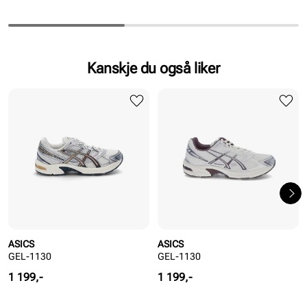
Kanskje du også liker
ASICS
ASICS
GEL-1130
GEL-1130
Pris
Pris
1 199,-
1 199,-