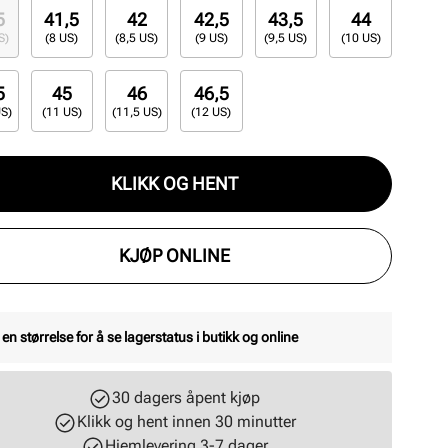
5
41,5
42
42,5
43,5
44
S)
(8 US)
(8,5 US)
(9 US)
(9,5 US)
(10 US)
5
45
46
46,5
US)
(11 US)
(11,5 US)
(12 US)
KLIKK OG HENT
KJØP ONLINE
 en størrelse for å se lagerstatus i butikk og online
30 dagers åpent kjøp
Klikk og hent innen 30 minutter
Hjemlevering 3-7 dager