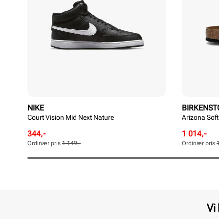
NIKE
BIRKENST
Court Vision Mid Next Nature
Arizona Sof
Rabattert
Ordinær
Rabattert
Ordinær
344,-
1 014,-
pris
pris
pris
pris
Ordinær pris
1 149,-
Ordinær pris
Pris
Pris
Pris
Pris
Vi