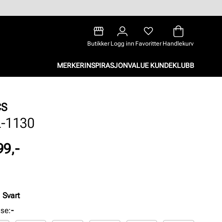
Butikker
Logg inn
Favoritter
Handlekurv
MERKER
INSPIRASJON
VALUE KUNDEKLUBB
CS
-1130
99,-
:
Svart
lse
:
-