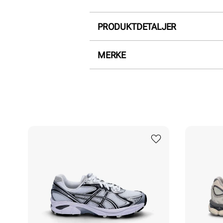
PRODUKTDETALJER
Overdel:
Mesh
MERKE
For:
Textil
Såle:
Støtdempende
Membran:
Pustende