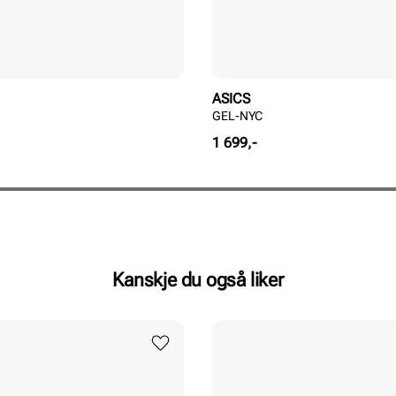
ASICS
GEL-NYC
Pris
1 699,-
Kanskje du også liker