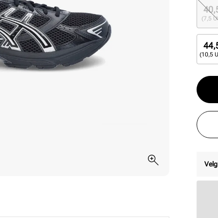
40,
(7,5 U
44,
(10,5 
Velg