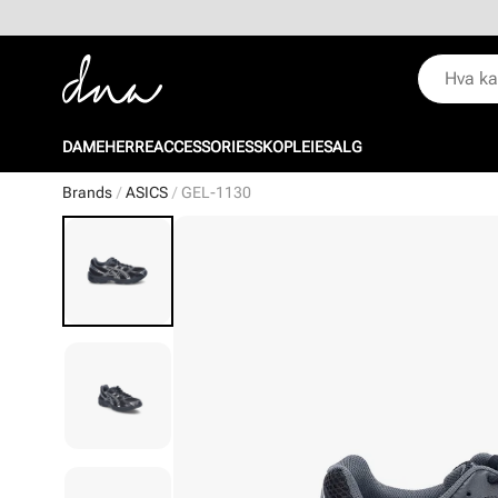
DAME
HERRE
ACCESSORIES
SKOPLEIE
SALG
Brands
ASICS
GEL-1130