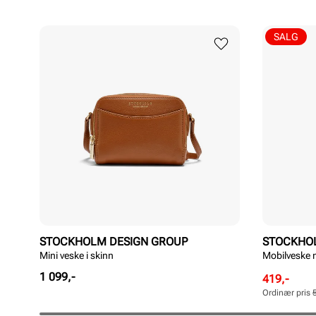
SALG
STOCKHOLM DESIGN GROUP
STOCKHO
Mini veske i skinn
Mobilveske 
Pris
1 099,-
Rabattert
Ordinær
419,-
pris
pris
Ordinær pris
Pris
Pris