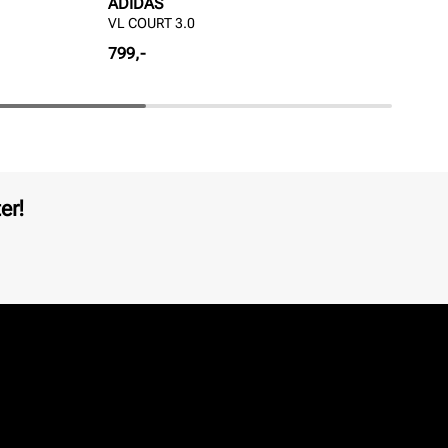
ADIDAS
AD
VL COURT 3.0
VL 
Pris
Pri
799,-
799
er!