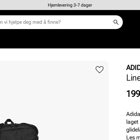
Hjemlevering 3-7 dager
ADI
Lin
Pris
199
Adida
laget
glide
Glide
Les 