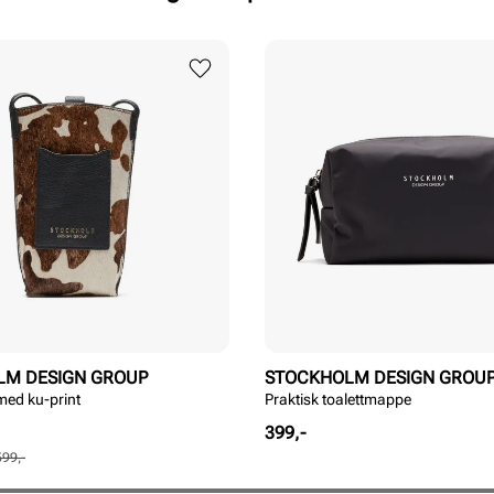
LM DESIGN GROUP
STOCKHOLM DESIGN GROU
med ku-print
Praktisk toalettmappe
Pris
399,-
599,-