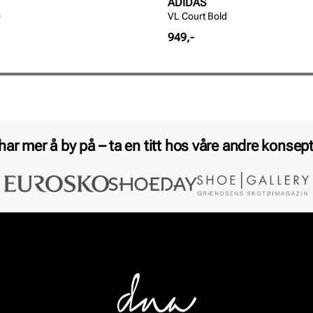
ADIDAS
0
VL Court Bold
Pris
949,-
 har mer å by på – ta en titt hos våre andre konsept