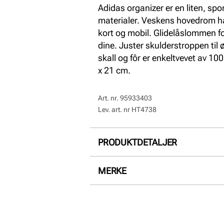
Adidas organizer er en liten, spor
materialer. Veskens hovedrom har
kort og mobil. Glidelåslommen fo
dine. Juster skulderstroppen til 
skall og fôr er enkeltvevet av 10
x 21 cm.
Art. nr.
95933403
Lev. art. nr
HT4738
PRODUKTDETALJER
Overdel:
Textil
MERKE