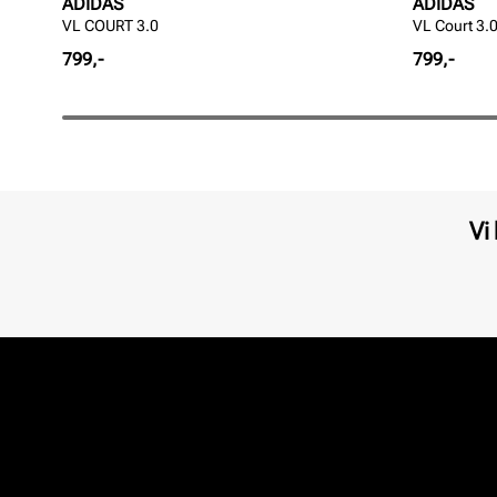
ADIDAS
ADIDAS
VL COURT 3.0
VL Court 3.
Pris
Pris
799,-
799,-
Vi