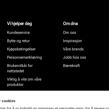
Vi hjelper deg
Om dna
Kundeservice
Om oss
Bytte og retur
Inspirasjon
Kjøpsbetingelser
Våre brands
Personvernerklæring
Jobb hos oss
Brukervilkår for
Bærekraft
nettstedet
Viktig å vite om våre
produkter
Ofte stilte spørsmål
r cookies
er for å gi innhold og annonser et personlig preg, for å levere s