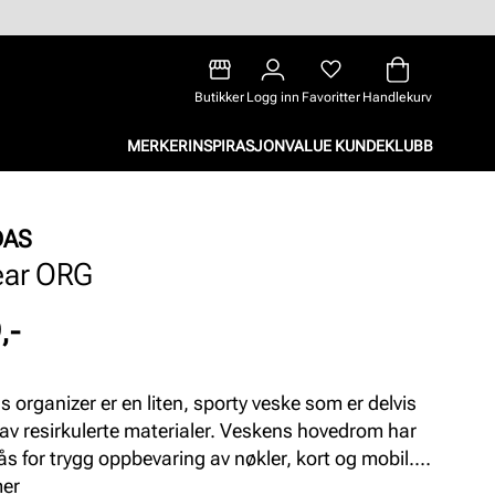
Butikker
Logg inn
Favoritter
Handlekurv
MERKER
INSPIRASJON
VALUE KUNDEKLUBB
DAS
ear ORG
,-
s organizer er en liten, sporty veske som er delvis
 av resirkulerte materialer. Veskens hovedrom har
lås for trygg oppbevaring av nøkler, kort og mobil.
låslommen foran har plass til resten av småtingene
mer