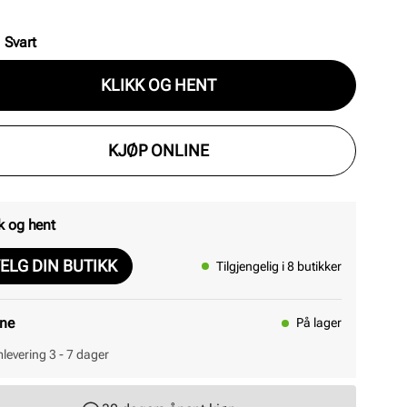
 Juster skulderstroppen til ønsket lengde, så er du
for alt. Veskens skall og fôr er enkeltvevet av 100 %
:
Svart
kulert polyester. Mål: 5 cm x 15 cm x 21 cm.
KLIKK OG HENT
KJØP ONLINE
k og hent
ELG DIN BUTIKK
Tilgjengelig i 8 butikker
ine
På lager
levering 3 - 7 dager