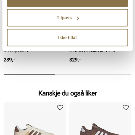
Tilpass
Ikke tillat
ADIDAS
NEW BALANCE
Bb Cap Cot Nl
6 Panel Classic Hat V 2.0
Pris
Pris
239,-
329,-
Kanskje du også liker