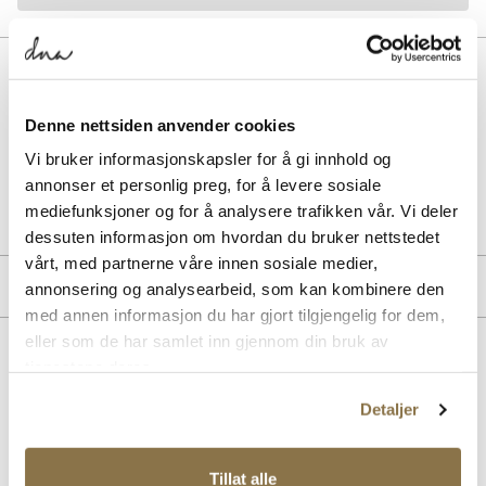
BESKRIVELSE
En klassisk, sporty caps, laget delvis med en blanding av resirkulerte
Denne nettsiden anvender cookies
og fornybare materialer.
Vi bruker informasjonskapsler for å gi innhold og
annonser et personlig preg, for å levere sosiale
Art. nr.
93253405
mediefunksjoner og for å analysere trafikken vår. Vi deler
Lev. art. nr
JP0392
dessuten informasjon om hvordan du bruker nettstedet
vårt, med partnerne våre innen sosiale medier,
MERKE
annonsering og analysearbeid, som kan kombinere den
med annen informasjon du har gjort tilgjengelig for dem,
eller som de har samlet inn gjennom din bruk av
Lignende produkter
tjenestene deres.
Detaljer
Tillat alle