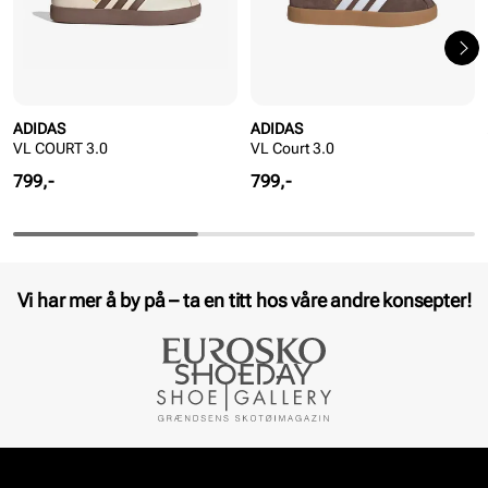
ADIDAS
ADIDAS
VL COURT 3.0
VL Court 3.0
Pris
Pris
799,-
799,-
Vi har mer å by på – ta en titt hos våre andre konsepter!