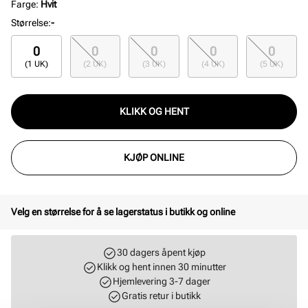
Farge
:
Hvit
Størrelse
:
-
0
0
0
0
0
(1 UK)
(2 UK)
(3 UK)
(4 UK)
(5 UK)
KLIKK OG HENT
KJØP ONLINE
Velg en størrelse for å se lagerstatus i butikk og online
30 dagers åpent kjøp
Klikk og hent innen 30 minutter
Hjemlevering 3-7 dager
Gratis retur i butikk