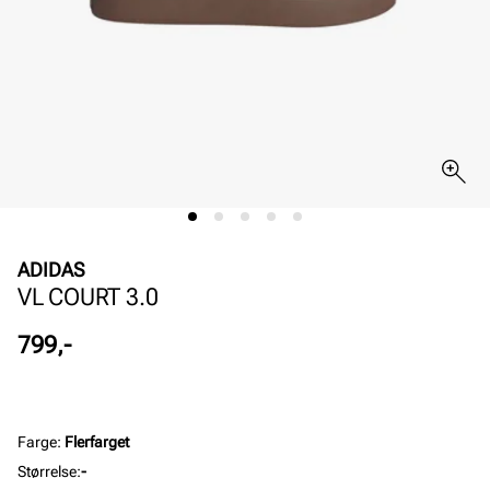
ADIDAS
VL COURT 3.0
Pris
799,-
Farge
:
Flerfarget
Størrelse
:
-