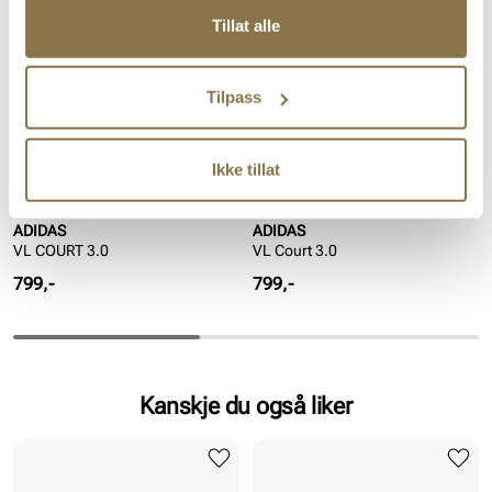
Tillat alle
Tilpass
Ikke tillat
ADIDAS
ADIDAS
VL COURT 3.0
VL Court 3.0
Pris
Pris
799,-
799,-
Kanskje du også liker