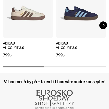
ADIDAS
ADIDAS
VL COURT 3.0
VL COURT 3.0
Pris
Pris
799,-
799,-
Vi har mer å by på – ta en titt hos våre andre konsepter!