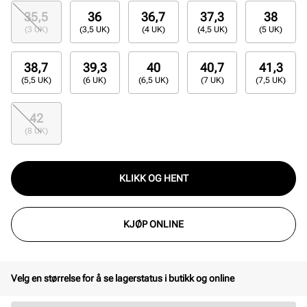
35,5
36
36,7
37,3
38
(3 UK)
(3,5 UK)
(4 UK)
(4,5 UK)
(5 UK)
38,7
39,3
40
40,7
41,3
(5,5 UK)
(6 UK)
(6,5 UK)
(7 UK)
(7,5 UK)
42
(8 UK)
KLIKK OG HENT
KJØP ONLINE
Velg en størrelse for å se lagerstatus i butikk og online