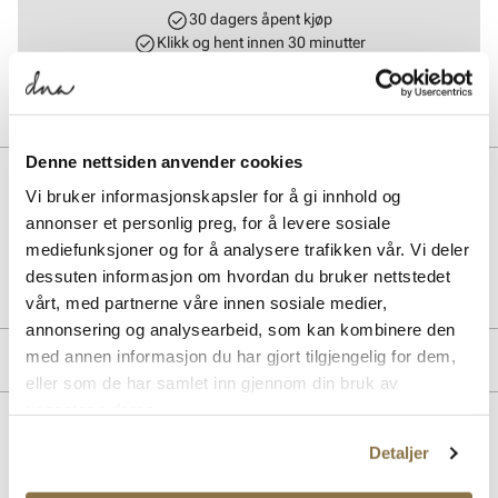
30 dagers åpent kjøp
Klikk og hent innen 30 minutter
Hjemlevering 3-7 dager
Gratis retur i butikk
Denne nettsiden anvender cookies
BESKRIVELSE
Vi bruker informasjonskapsler for å gi innhold og
annonser et personlig preg, for å levere sosiale
mediefunksjoner og for å analysere trafikken vår. Vi deler
Art. nr.
35967410
dessuten informasjon om hvordan du bruker nettstedet
Lev. art. nr
KJ6805
vårt, med partnerne våre innen sosiale medier,
annonsering og analysearbeid, som kan kombinere den
med annen informasjon du har gjort tilgjengelig for dem,
MERKE
eller som de har samlet inn gjennom din bruk av
tjenestene deres.
Lignende produkter
Detaljer